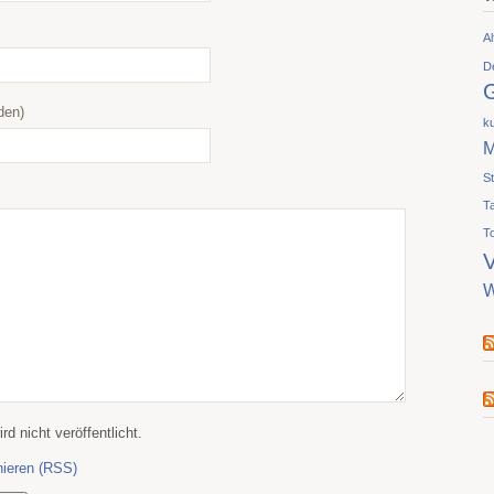
Al
D
den)
ku
M
S
T
T
V
W
d nicht veröffentlicht.
ieren (RSS)