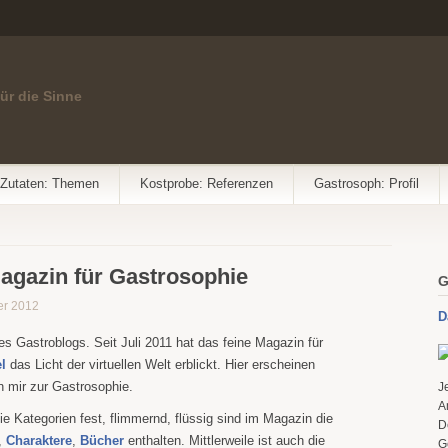
für die Sinne
Zutaten: Themen
Kostprobe: Referenzen
Gastrosoph: Profil
Magazin für Gastrosophie
G
er 2012
D
s Gastroblogs. Seit Juli 2011 hat das feine Magazin für
el
das Licht der virtuellen Welt erblickt. Hier erscheinen
n mir zur Gastrosophie.
J
A
ie Kategorien fest, flimmernd, flüssig sind im Magazin die
D
,
Charaktere
,
Bücher
enthalten. Mittlerweile ist auch die
G