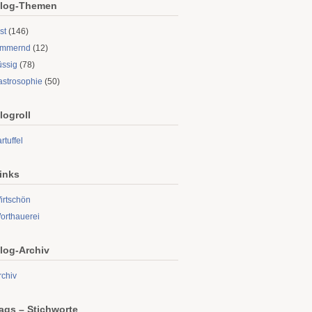
log-Themen
st
(146)
limmernd
(12)
üssig
(78)
astrosophie
(50)
logroll
rtuffel
inks
irtschön
orthauerei
log-Archiv
rchiv
ags – Stichworte