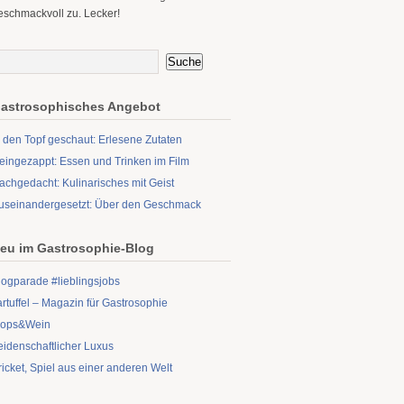
eschmackvoll zu. Lecker!
astrosophisches Angebot
n den Topf geschaut: Erlesene Zutaten
eingezappt: Essen und Trinken im Film
achgedacht: Kulinarisches mit Geist
useinandergesetzt: Über den Geschmack
eu im Gastrosophie-Blog
logparade #lieblingsjobs
artuffel – Magazin für Gastrosophie
ops&Wein
eidenschaftlicher Luxus
ricket, Spiel aus einer anderen Welt