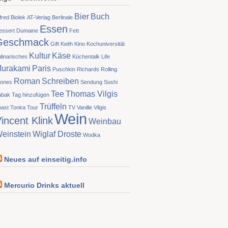
Bier
Buch
fred Biolek
AT-Verlag
Berlinale
Essen
essert
Dumaine
Fett
Geschmack
Gift
Keith
Kino
Kochuniversität
Kultur
Käse
linarisches
Küchentalk
Life
urakami
Paris
Puschkin
Richards
Rolling
Roman
Schreiben
tones
Sendung
Sushi
Tee
Thomas Vilgis
abak
Tag hinzufügen
Trüffeln
oast
Tonka
Tour
TV
Vanille
Vilgis
Wein
incent Klink
Weinbau
einstein
Wiglaf Droste
Wodka
Neues auf einseitig.info
Mercurio Drinks aktuell