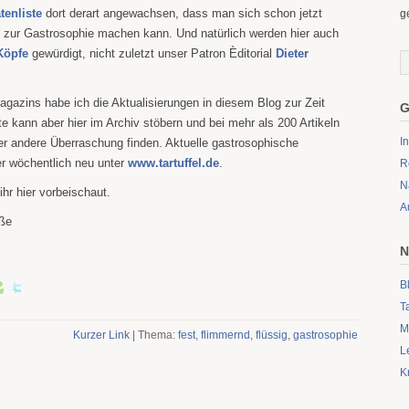
tenliste
dort derart angewachsen, dass man sich schon jetzt
g
 zur Gastrosophie machen kann. Und natürlich werden hier auch
Köpfe
gewürdigt, nicht zuletzt unser Patron Èditorial
Dieter
gazins habe ich die Aktualisierungen in diesem Blog zur Zeit
G
te kann aber hier im Archiv stöbern und bei mehr als 200 Artikeln
I
der andere Überraschung finden. Aktuelle gastrosophische
r wöchentlich neu unter
www.tartuffel.de
.
R
N
ihr hier vorbeischaut.
A
ße
N
B
T
M
Kurzer Link
| Thema:
fest
,
flimmernd
,
flüssig
,
gastrosophie
L
K