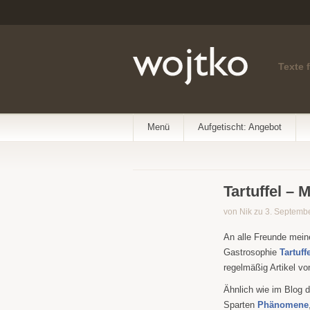
Texte 
Menü
Aufgetischt: Angebot
Tartuffel – 
von Nik zu 3. Septemb
An alle Freunde meine
Gastrosophie
Tartuff
regelmäßig Artikel vo
Ähnlich wie im Blog d
Sparten
Phänomene