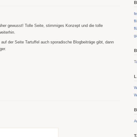
B
fe
f
üher gewusst! Tolle Seite, stimmiges Konzept und die tolle
fl
weiterhin.
g
uf der Seite Tartuffel auch sporadische Blogbeiträge gibt, dann
ger.
B
Ta
L
W
W
B
A
T