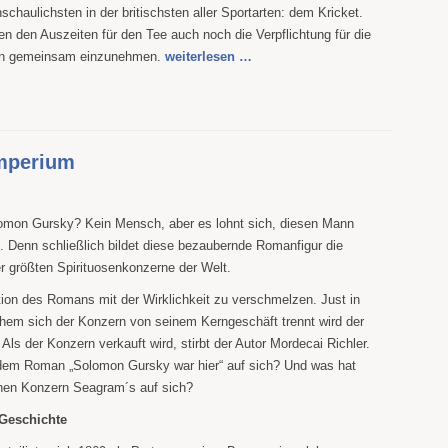
schaulichsten in der britischsten aller Sportarten: dem Kricket.
en den Auszeiten für den Tee auch noch die Verpflichtung für die
ten gemeinsam einzunehmen.
weiterlesen …
mperium
omon Gursky? Kein Mensch, aber es lohnt sich, diesen Mann
. Denn schließlich bildet diese bezaubernde Romanfigur die
r größten Spirituosenkonzerne der Welt.
tion des Romans mit der Wirklichkeit zu verschmelzen. Just in
em sich der Konzern von seinem Kerngeschäft trennt wird der
 Als der Konzern verkauft wird, stirbt der Autor Mordecai Richler.
dem Roman „Solomon Gursky war hier“ auf sich? Und was hat
hen Konzern Seagram´s auf sich?
 Geschichte