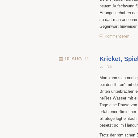
neuem Aufschwung füh
Errungenschaften da
so darf man annehmen
Gegenwart hinweisen
Kommentieren
Kricket, Spie
10. AUG.
11
von Nik
Man kann sich noch gu
bei den Briten“ mit d
Briten unterbrachen 
heißes Wasser mit ei
Tage eine Pause von
erfahrener römischer 
Stratege legt einfac
besetzt so im Handum
Trotz der römischen B