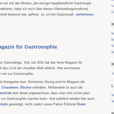
n mir mit den Worten „der einzige hauptberufliche Gastrosoph
L
derierte, habe ich mich über dieses Alleinstellungsmerkmal,
K
 nicht bewusst war, gefreut. Ja, ich bin Gastrosoph.
weiterlesen
B
fe
f
Magazin für Gastrosophie
fl
g
s Gastroblogs. Seit Juli 2011 hat das feine Magazin für
B
el
das Licht der virtuellen Welt erblickt. Hier erscheinen
n mir zur Gastrosophie.
Ta
ie Kategorien fest, flimmernd, flüssig sind im Magazin die
L
,
Charaktere
,
Bücher
enthalten. Mittlerweile ist auch die
tenliste
dort derart angewachsen, dass man sich schon jetzt
W
 zur Gastrosophie machen kann. Und natürlich werden hier auch
W
Köpfe
gewürdigt, nicht zuletzt unser Patron Èditorial
Dieter
B