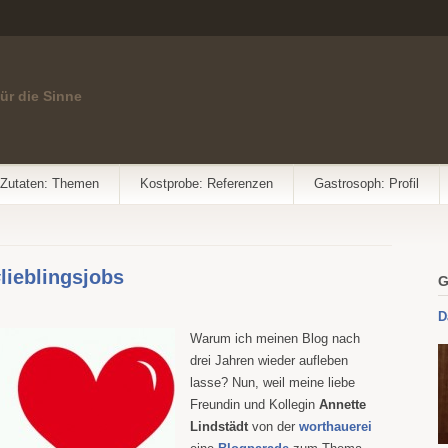
für die Sinne
Zutaten: Themen
Kostprobe: Referenzen
Gastrosoph: Profil
lieblingsjobs
G
D
Warum ich meinen Blog nach
drei Jahren wieder aufleben
lasse? Nun, weil meine liebe
Freundin und Kollegin
Annette
Lindstädt
von der
worthauerei