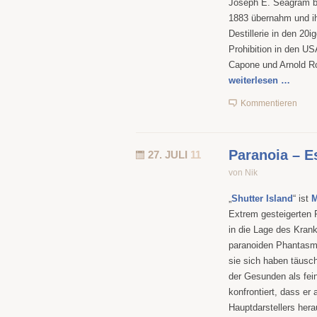
Joseph E. Seagram bet
1883 übernahm und i
Destillerie in den 20i
Prohibition in den US
Capone und Arnold Rot
weiterlesen …
Kommentieren
Paranoia – E
27. JULI
11
von Nik
„
Shutter Island
“ ist
M
Extrem gesteigerten 
in die Lage des Krank
paranoiden Phantasma
sie sich haben täusch
der Gesunden als fein
konfrontiert, dass er
Hauptdarstellers hera