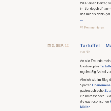
WDR einen Beitrag vo
im Sendegebiet“ anmo
das mir bis dahin gar
…
Kommentieren
Tartuffel – 
3. SEP.
12
von Nik
An alle Freunde meine
Gastrosophie
Tartuff
regelmäßig Artikel vo
Ähnlich wie im Blog d
Sparten
Phänomene
gastrosophische
Zuta
ein umfassendes Bild
die gastrosohischen
Müller
.