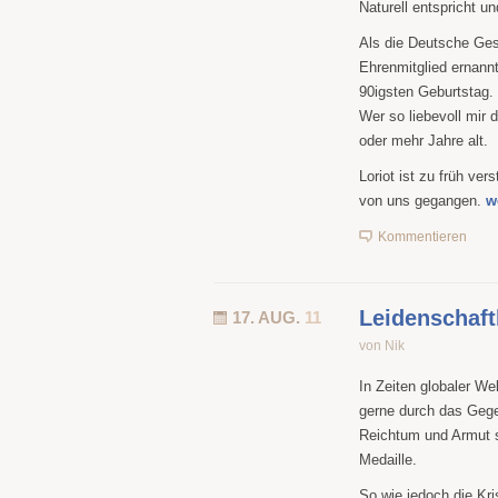
Naturell entspricht u
Als die Deutsche Gese
Ehrenmitglied ernann
90igsten Geburtstag.
Wer so liebevoll mir 
oder mehr Jahre alt.
Loriot ist zu früh ver
von uns gegangen.
w
Kommentieren
Leidenschaft
17. AUG.
11
von Nik
In Zeiten globaler We
gerne durch das Gege
Reichtum und Armut s
Medaille.
So wie jedoch die Kri