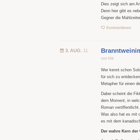
Dies zeigt sich am An
Denn hier gibt es neb
Gegner die Mahlzei
Kommentieren
Branntweini
3. AUG.
11
von Nik
Wer kennt schon Sol
für sich zu entdecken
Metapher für einen de
Dabei scheint die Fik
dem Moment, in welch
Roman veröffentlicht.
Was also hat es mit 
es mit dem kanadisc
Der wahre Kern der