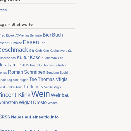
rchiv
ags – Stichworte
Bier
Buch
fred Biolek
AT-Verlag
Berlinale
Essen
essert
Dumaine
Fett
Geschmack
Gift
Keith
Kino
Kochuniversität
Kultur
Käse
linarisches
Küchentalk
Life
urakami
Paris
Puschkin
Richards
Rolling
Roman
Schreiben
tones
Sendung
Sushi
Tee
Thomas Vilgis
abak
Tag hinzufügen
Trüffeln
oast
Tonka
Tour
TV
Vanille
Vilgis
Wein
incent Klink
Weinbau
einstein
Wiglaf Droste
Wodka
Neues auf einseitig.info