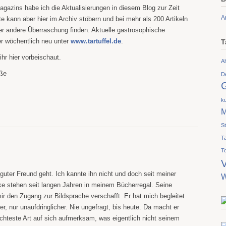
gazins habe ich die Aktualisierungen in diesem Blog zur Zeit
A
te kann aber hier im Archiv stöbern und bei mehr als 200 Artikeln
der andere Überraschung finden. Aktuelle gastrosophische
r wöchentlich neu unter
www.tartuffel.de
.
T
ihr hier vorbeischaut.
Al
ße
D
ku
M
S
T
T
V
guter Freund geht. Ich kannte ihn nicht und doch seit meiner
W
rke stehen seit langen Jahren in meinem Bücherregal. Seine
r den Zugang zur Bildsprache verschafft. Er hat mich begleitet
er, nur unaufdringlicher. Nie ungefragt, bis heute. Da macht er
chteste Art auf sich aufmerksam, was eigentlich nicht seinem