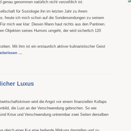
nd genau genommen natürlich nicht verzeihlich ist.
llschaft für Soziologie ihn im letzten Jahr zu ihrem
te, freute ich mich schon auf die Sondersendungen zu seinem
 Für mich war klar: Diesen Mann haut nichts aus den Pantinen.
den Objekten seines Humors umgeht, der wird sicherlich 120
storben. Mit ihm ist ein erstaunlich aktiver kulinaristischer Geist
eiterlesen …
licher Luxus
ltwirtschaftskrisen wird die Angst vor einem finanziellen Kollaps
nbild, die Lust an der Verschwendung gebrochen. So wie
ind Krise und Verschwendung untrennbar zwei Seiten derselben
se gleich einer Kur eine heilende Wirkung darstellen und zu