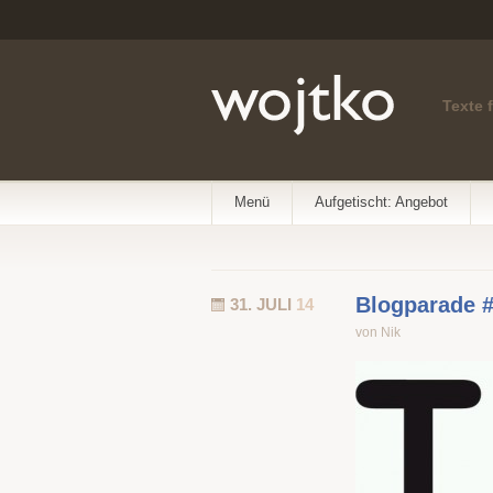
Texte 
Menü
Aufgetischt: Angebot
Blogparade #
31. JULI
14
von Nik