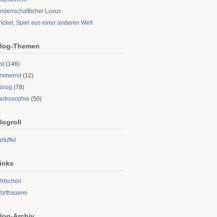
eidenschaftlicher Luxus
ricket, Spiel aus einer anderen Welt
log-Themen
st
(146)
limmernd
(12)
üssig
(78)
astrosophie
(50)
logroll
rtuffel
inks
irtschön
orthauerei
log-Archiv