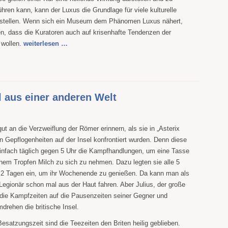
ren kann, kann der Luxus die Grundlage für viele kulturelle
rstellen. Wenn sich ein Museum dem Phänomen Luxus nähert,
, dass die Kuratoren auch auf krisenhafte Tendenzen der
 wollen.
weiterlesen …
l aus einer anderen Welt
t an die Verzweiflung der Römer erinnern, als sie in „Asterix
en Gepflogenheiten auf der Insel konfrontiert wurden. Denn diese
einfach täglich gegen 5 Uhr die Kampfhandlungen, um eine Tasse
nem Tropfen Milch zu sich zu nehmen. Dazu legten sie alle 5
 2 Tagen ein, um ihr Wochenende zu genießen. Da kann man als
Legionär schon mal aus der Haut fahren. Aber Julius, der große
h die Kampfzeiten auf die Pausenzeiten seiner Gegner und
drehen die britische Insel.
esatzungszeit sind die Teezeiten den Briten heilig geblieben.