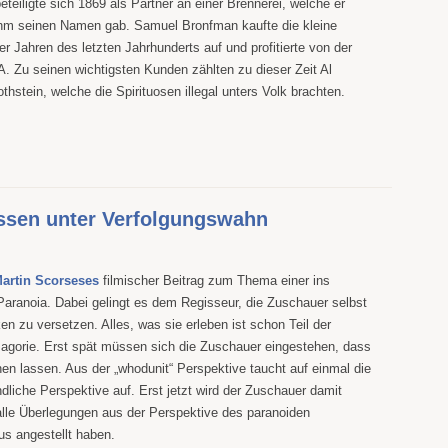
eiligte sich 1869 als Partner an einer Brennerei, welche er
hm seinen Namen gab. Samuel Bronfman kaufte die kleine
ger Jahren des letzten Jahrhunderts auf und profitierte von der
A. Zu seinen wichtigsten Kunden zählten zu dieser Zeit Al
hstein, welche die Spirituosen illegal unters Volk brachten.
ssen unter Verfolgungswahn
artin Scorseses
filmischer Beitrag zum Thema einer ins
Paranoia. Dabei gelingt es dem Regisseur, die Zuschauer selbst
en zu versetzen. Alles, was sie erleben ist schon Teil der
gorie. Erst spät müssen sich die Zuschauer eingestehen, dass
en lassen. Aus der „whodunit“ Perspektive taucht auf einmal die
dliche Perspektive auf. Erst jetzt wird der Zuschauer damit
 alle Überlegungen aus der Perspektive des paranoiden
us angestellt haben.