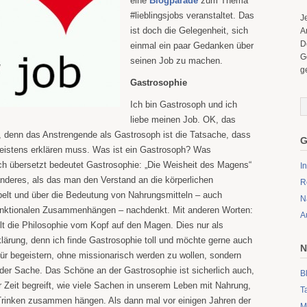
eine
Blogparade
zum Thema
#lieblingsjobs veranstaltet. Das
J
ist doch die Gelegenheit, sich
A
D
einmal ein paar Gedanken über
G
seinen Job zu machen.
g
Gastrosophie
Ich bin Gastrosoph und ich
liebe meinen Job. OK, das
denn das Anstrengende als Gastrosoph ist die Tatsache, dass
G
eistens erklären muss. Was ist ein Gastrosoph? Was
ch übersetzt bedeutet Gastrosophie: „Die Weisheit des Magens“
I
anderes, als das man den Verstand an die körperlichen
R
elt und über die Bedeutung von Nahrungsmitteln – auch
N
funktionalen Zusammenhängen – nachdenkt. Mit anderen Worten:
A
lt die Philosophie vom Kopf auf den Magen. Dies nur als
lärung, denn ich finde Gastrosophie toll und möchte gerne auch
N
r begeistern, ohne missionarisch werden zu wollen, sondern
der Sache. Das Schöne an der Gastrosophie ist sicherlich auch,
B
 Zeit begreift, wie viele Sachen in unserem Leben mit Nahrung,
T
rinken zusammen hängen. Als dann mal vor einigen Jahren der
M