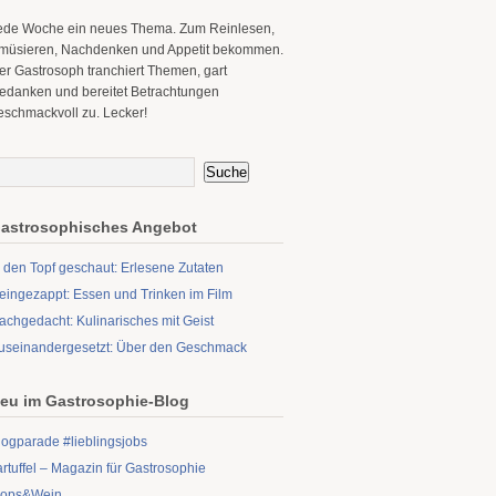
ede Woche ein neues Thema. Zum Reinlesen,
müsieren, Nachdenken und Appetit bekommen.
er Gastrosoph tranchiert Themen, gart
edanken und bereitet Betrachtungen
eschmackvoll zu. Lecker!
astrosophisches Angebot
n den Topf geschaut: Erlesene Zutaten
eingezappt: Essen und Trinken im Film
achgedacht: Kulinarisches mit Geist
useinandergesetzt: Über den Geschmack
eu im Gastrosophie-Blog
logparade #lieblingsjobs
artuffel – Magazin für Gastrosophie
ops&Wein