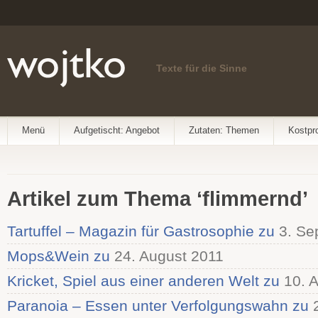
Texte für die Sinne
Menü
Aufgetischt: Angebot
Zutaten: Themen
Kostpr
Artikel zum Thema ‘flimmernd’
Tartuffel – Magazin für Gastrosophie zu
3. Se
Mops&Wein zu
24. August 2011
Kricket, Spiel aus einer anderen Welt zu
10. A
Paranoia – Essen unter Verfolgungswahn zu
2