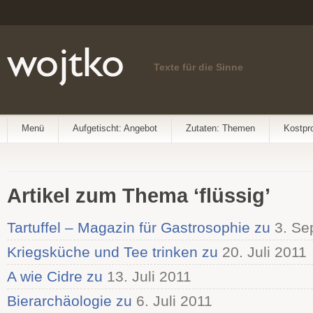
Texte für die Sinne
Menü
Aufgetischt: Angebot
Zutaten: Themen
Kostpr
Artikel zum Thema ‘flüssig’
Tartuffel – Magazin für Gastrosophie zu
3. Se
Kriegsküche und Tee trinken zu
20. Juli 2011
A wie Cidre zu
13. Juli 2011
Bierarchäologie zu
6. Juli 2011