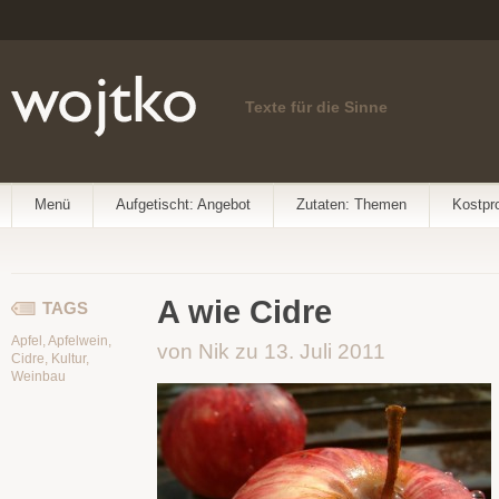
Texte für die Sinne
Menü
Aufgetischt: Angebot
Zutaten: Themen
Kostpr
A wie Cidre
TAGS
Apfel
,
Apfelwein
,
von Nik zu 13. Juli 2011
Cidre
,
Kultur
,
Weinbau