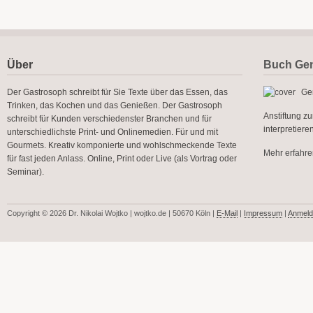
Über
Buch Gen
Der Gastrosoph schreibt für Sie Texte über das Essen, das
Gen
Trinken, das Kochen und das Genießen. Der Gastrosoph
Anstiftung z
schreibt für Kunden verschiedenster Branchen und für
interpretier
unterschiedlichste Print- und Onlinemedien. Für und mit
Gourmets. Kreativ komponierte und wohlschmeckende Texte
Mehr erfahren
für fast jeden Anlass. Online, Print oder Live (als Vortrag oder
Seminar).
Copyright © 2026 Dr. Nikolai Wojtko | wojtko.de | 50670 Köln |
E-Mail
|
Impressum
|
Anmeld