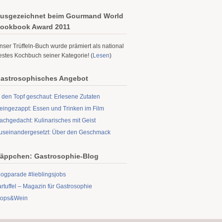
usgezeichnet beim Gourmand World
ookbook Award 2011
nser Trüffeln-Buch wurde prämiert als national
estes Kochbuch seiner Kategorie! (
Lesen
)
astrosophisches Angebot
n den Topf geschaut: Erlesene Zutaten
eingezappt: Essen und Trinken im Film
achgedacht: Kulinarisches mit Geist
useinandergesetzt: Über den Geschmack
äppchen: Gastrosophie-Blog
logparade #lieblingsjobs
artuffel – Magazin für Gastrosophie
ops&Wein