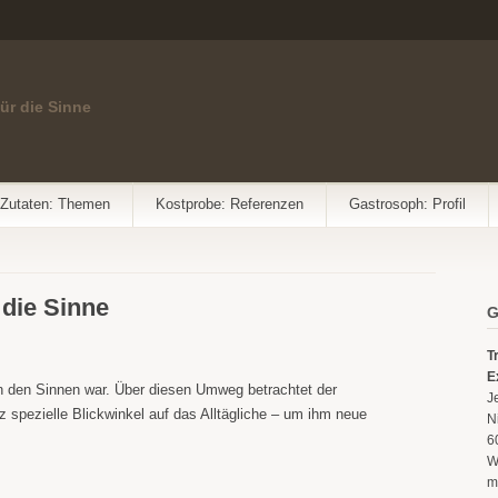
für die Sinne
Zutaten: Themen
Kostprobe: Referenzen
Gastrosoph: Profil
 die Sinne
G
T
E
in den Sinnen war. Über diesen Umweg betrachtet der
J
z spezielle Blickwinkel auf das Alltägliche – um ihm neue
N
6
W
m