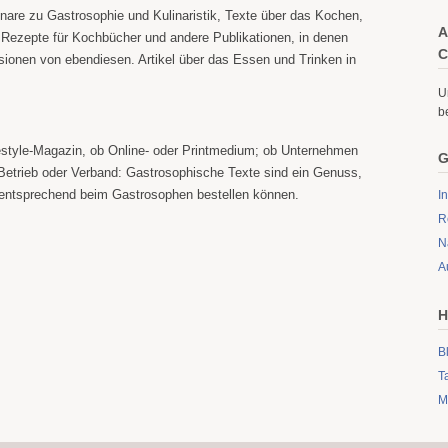
nare zu Gastrosophie und Kulinaristik, Texte über das Kochen,
A
Rezepte für Kochbücher und andere Publikationen, in denen
C
sionen von ebendiesen. Artikel über das Essen und Trinken in
U
b
estyle-Magazin, ob Online- oder Printmedium; ob Unternehmen
G
 Betrieb oder Verband: Gastrosophische Texte sind ein Genuss,
n entsprechend beim Gastrosophen bestellen können.
I
R
N
A
H
B
T
M