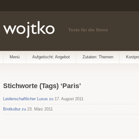
Texte für die Sinne
Menü
Aufgetischt: Angebot
Zutaten: Themen
Kostpr
Stichworte (Tags) ‘Paris’
Leidenschaftlicher Luxus zu
17. August 2011
Brotkultur zu
23. März 2011