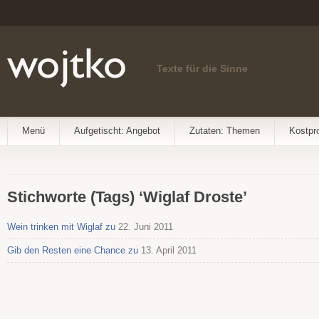
Texte für die Sinne
Menü
Aufgetischt: Angebot
Zutaten: Themen
Kostpr
Stichworte (Tags) ‘Wiglaf Droste’
Wein trinken mit Wiglaf zu
22. Juni 2011
Gib den Resten eine Chance zu
13. April 2011