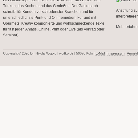
Trinken, das Kochen und das Genießen. Der Gastrosoph
Anstiftung z
schreibt für Kunden verschiedenster Branchen und für
interpretier
unterschiedlichste Print- und Onlinemedien. Für und mit
Gourmets. Kreativ komponierte und wohlschmeckende Texte
Mehr erfahren
für fast jeden Anlass. Online, Print oder Live (als Vortrag oder
Seminar).
Copyright © 2026 Dr. Nikolai Wojtko | wojtko.de | 50670 Köln |
E-Mail
|
Impressum
|
Anmeld