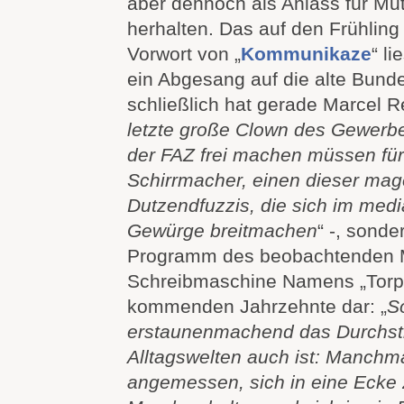
aber dennoch als Anlass für M
herhalten. Das auf den Frühling
Vorwort von „
Kommunikaze
“ li
ein Abgesang auf die alte Bund
schließlich hat gerade Marcel R
letzte große Clown des Gewerbe
der FAZ frei machen müssen für
Schirrmacher, einen dieser mag
Dutzendfuzzis, die sich im medi
Gewürge breitmachen
“ -, sonde
Programm des beobachtenden 
Schreibmaschine Namens „Torpe
kommenden Jahrzehnte dar:
„
S
erstaunenmachend das Durchstr
Alltagswelten auch ist: Manchma
angemessen, sich in eine Ecke 