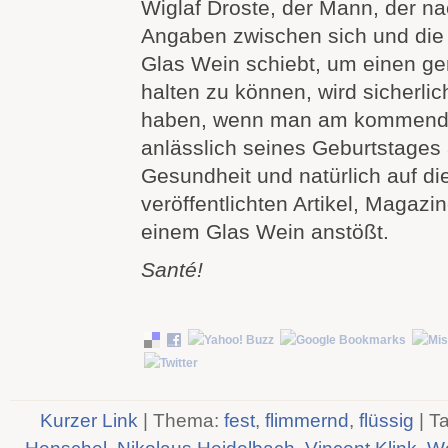
Wiglaf Droste, der Mann, der n
Angaben zwischen sich und die 
Glas Wein schiebt, um einen g
halten zu können, wird sicherli
haben, wenn man am kommend
anlässlich seines Geburtstages 
Gesundheit und natürlich auf di
veröffentlichten Artikel, Magazi
einem Glas Wein anstößt.
Santé!
Kurzer Link
| Thema:
fest
,
flimmernd
,
flüssig
| T
Henschel
,
Nikolaus Heidelbach
,
Vincent Klink
,
We