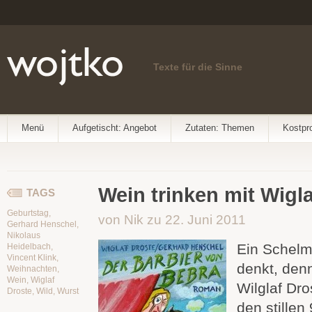
Texte für die Sinne
Menü
Aufgetischt: Angebot
Zutaten: Themen
Kostpr
Wein trinken mit Wigla
TAGS
Geburtstag
,
von Nik zu 22. Juni 2011
Gerhard Henschel
,
Nikolaus
Ein Schelm
Heidelbach
,
Vincent Klink
,
denkt, denn
Weihnachten
,
Wein
,
Wiglaf
Wilglaf Dro
Droste
,
Wild
,
Wurst
den stillen