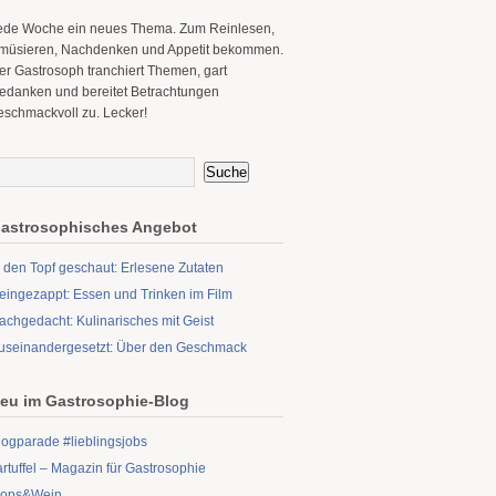
ede Woche ein neues Thema. Zum Reinlesen,
müsieren, Nachdenken und Appetit bekommen.
er Gastrosoph tranchiert Themen, gart
edanken und bereitet Betrachtungen
eschmackvoll zu. Lecker!
astrosophisches Angebot
n den Topf geschaut: Erlesene Zutaten
eingezappt: Essen und Trinken im Film
achgedacht: Kulinarisches mit Geist
useinandergesetzt: Über den Geschmack
eu im Gastrosophie-Blog
logparade #lieblingsjobs
artuffel – Magazin für Gastrosophie
ops&Wein