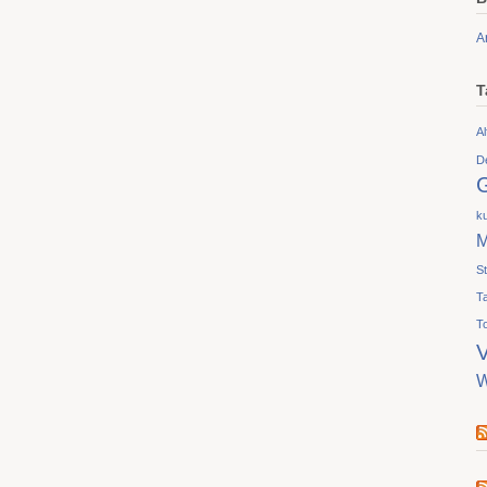
A
T
Al
D
ku
M
S
T
T
V
W