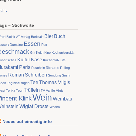
rchiv
ags – Stichworte
Bier
Buch
fred Biolek
AT-Verlag
Berlinale
Essen
essert
Dumaine
Fett
Geschmack
Gift
Keith
Kino
Kochuniversität
Kultur
Käse
linarisches
Küchentalk
Life
urakami
Paris
Puschkin
Richards
Rolling
Roman
Schreiben
tones
Sendung
Sushi
Tee
Thomas Vilgis
abak
Tag hinzufügen
Trüffeln
oast
Tonka
Tour
TV
Vanille
Vilgis
Wein
incent Klink
Weinbau
einstein
Wiglaf Droste
Wodka
Neues auf einseitig.info