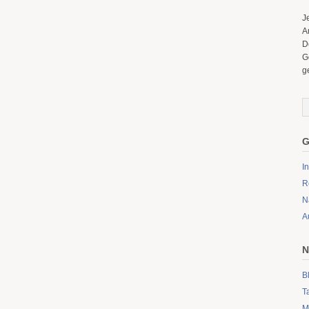
J
A
D
G
g
G
I
R
N
A
N
B
T
M