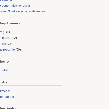
eidenschaftlicher Luxus
ricket, Spiel aus einer anderen Welt
log-Themen
st
(146)
limmernd
(12)
üssig
(78)
astrosophie
(50)
logroll
rtuffel
inks
irtschön
orthauerei
log-Archiv