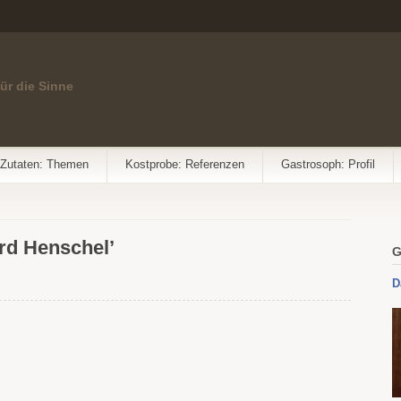
für die Sinne
Zutaten: Themen
Kostprobe: Referenzen
Gastrosoph: Profil
rd Henschel’
G
D