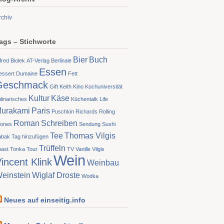
rchiv
ags – Stichworte
Bier
Buch
fred Biolek
AT-Verlag
Berlinale
Essen
essert
Dumaine
Fett
Geschmack
Gift
Keith
Kino
Kochuniversität
Kultur
Käse
linarisches
Küchentalk
Life
urakami
Paris
Puschkin
Richards
Rolling
Roman
Schreiben
tones
Sendung
Sushi
Tee
Thomas Vilgis
abak
Tag hinzufügen
Trüffeln
oast
Tonka
Tour
TV
Vanille
Vilgis
Wein
incent Klink
Weinbau
einstein
Wiglaf Droste
Wodka
Neues auf einseitig.info