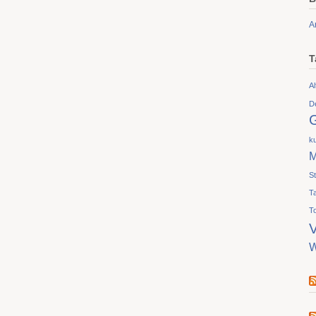
A
T
Al
D
ku
M
S
T
T
V
W