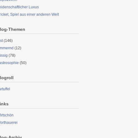
eidenschaftlicher Luxus
ricket, Spiel aus einer anderen Welt
log-Themen
st
(146)
limmernd
(12)
üssig
(78)
astrosophie
(50)
logroll
rtuffel
inks
irtschön
orthauerei
log-Archiv