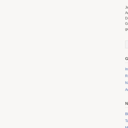
J
A
D
G
g
G
I
R
N
A
N
B
T
M