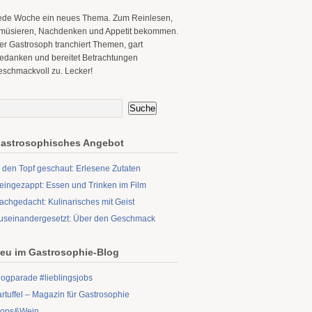
ede Woche ein neues Thema. Zum Reinlesen,
müsieren, Nachdenken und Appetit bekommen.
er Gastrosoph tranchiert Themen, gart
edanken und bereitet Betrachtungen
eschmackvoll zu. Lecker!
astrosophisches Angebot
n den Topf geschaut: Erlesene Zutaten
eingezappt: Essen und Trinken im Film
achgedacht: Kulinarisches mit Geist
useinandergesetzt: Über den Geschmack
eu im Gastrosophie-Blog
logparade #lieblingsjobs
artuffel – Magazin für Gastrosophie
ops&Wein