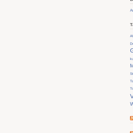
A
T
Al
D
ku
M
S
T
T
V
W