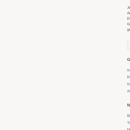
J
A
D
G
g
G
I
R
N
A
N
B
T
M