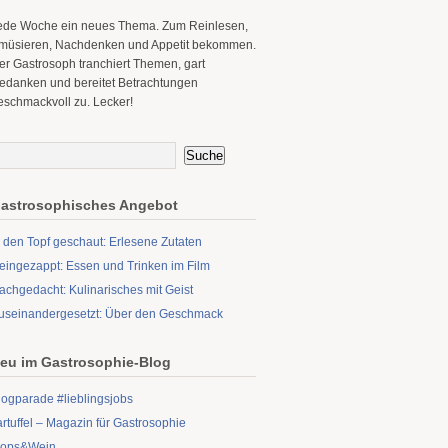
ede Woche ein neues Thema. Zum Reinlesen,
müsieren, Nachdenken und Appetit bekommen.
er Gastrosoph tranchiert Themen, gart
edanken und bereitet Betrachtungen
eschmackvoll zu. Lecker!
astrosophisches Angebot
n den Topf geschaut: Erlesene Zutaten
eingezappt: Essen und Trinken im Film
achgedacht: Kulinarisches mit Geist
useinandergesetzt: Über den Geschmack
eu im Gastrosophie-Blog
logparade #lieblingsjobs
artuffel – Magazin für Gastrosophie
ops&Wein