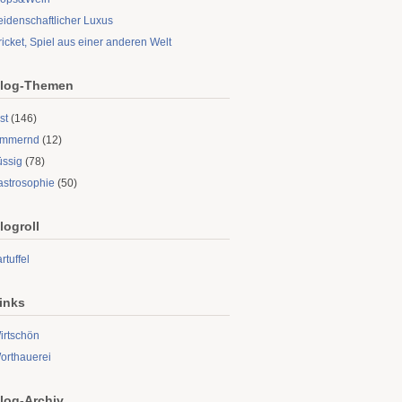
eidenschaftlicher Luxus
ricket, Spiel aus einer anderen Welt
log-Themen
st
(146)
limmernd
(12)
üssig
(78)
astrosophie
(50)
logroll
rtuffel
inks
irtschön
orthauerei
log-Archiv