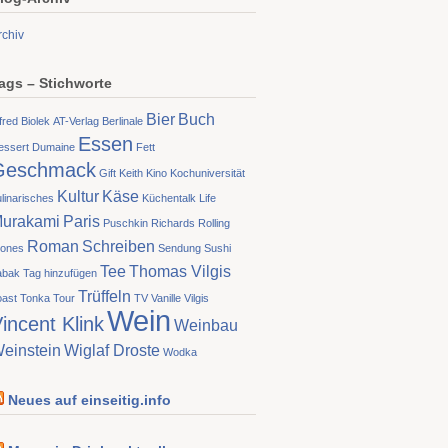
rchiv
ags – Stichworte
Bier
Buch
fred Biolek
AT-Verlag
Berlinale
Essen
essert
Dumaine
Fett
Geschmack
Gift
Keith
Kino
Kochuniversität
Kultur
Käse
linarisches
Küchentalk
Life
urakami
Paris
Puschkin
Richards
Rolling
Roman
Schreiben
tones
Sendung
Sushi
Tee
Thomas Vilgis
abak
Tag hinzufügen
Trüffeln
oast
Tonka
Tour
TV
Vanille
Vilgis
Wein
incent Klink
Weinbau
einstein
Wiglaf Droste
Wodka
Neues auf einseitig.info