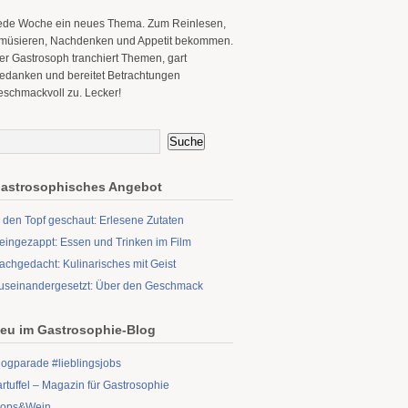
ede Woche ein neues Thema. Zum Reinlesen,
müsieren, Nachdenken und Appetit bekommen.
er Gastrosoph tranchiert Themen, gart
edanken und bereitet Betrachtungen
eschmackvoll zu. Lecker!
astrosophisches Angebot
n den Topf geschaut: Erlesene Zutaten
eingezappt: Essen und Trinken im Film
achgedacht: Kulinarisches mit Geist
useinandergesetzt: Über den Geschmack
eu im Gastrosophie-Blog
logparade #lieblingsjobs
artuffel – Magazin für Gastrosophie
ops&Wein