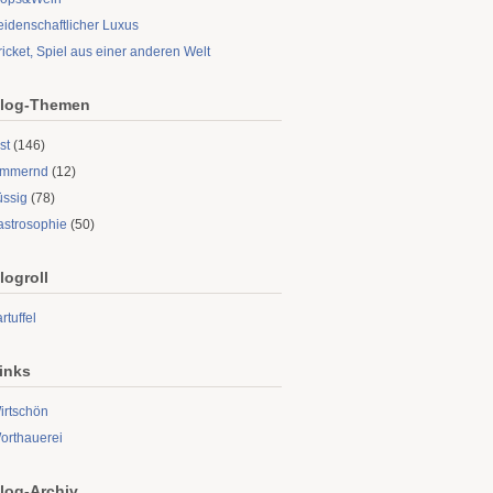
eidenschaftlicher Luxus
ricket, Spiel aus einer anderen Welt
log-Themen
st
(146)
limmernd
(12)
üssig
(78)
astrosophie
(50)
logroll
rtuffel
inks
irtschön
orthauerei
log-Archiv