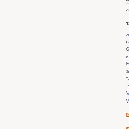
A
T
Al
D
ku
M
S
T
T
V
W