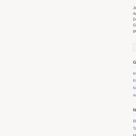
J
A
D
G
g
G
I
R
N
A
N
B
T
M