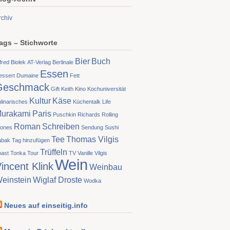
rchiv
ags – Stichworte
Bier
Buch
fred Biolek
AT-Verlag
Berlinale
Essen
essert
Dumaine
Fett
Geschmack
Gift
Keith
Kino
Kochuniversität
Kultur
Käse
linarisches
Küchentalk
Life
urakami
Paris
Puschkin
Richards
Rolling
Roman
Schreiben
tones
Sendung
Sushi
Tee
Thomas Vilgis
abak
Tag hinzufügen
Trüffeln
oast
Tonka
Tour
TV
Vanille
Vilgis
Wein
incent Klink
Weinbau
einstein
Wiglaf Droste
Wodka
Neues auf einseitig.info