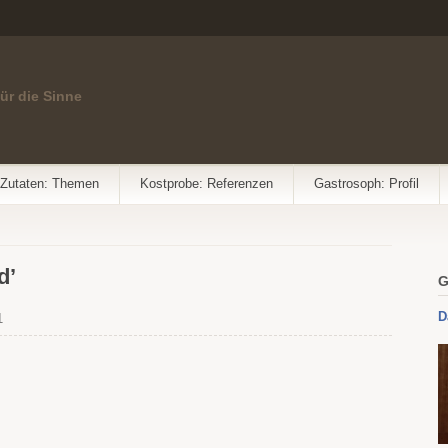
für die Sinne
Zutaten: Themen
Kostprobe: Referenzen
Gastrosoph: Profil
d’
G
D
1