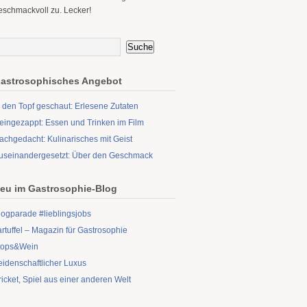
eschmackvoll zu. Lecker!
astrosophisches Angebot
n den Topf geschaut: Erlesene Zutaten
eingezappt: Essen und Trinken im Film
achgedacht: Kulinarisches mit Geist
useinandergesetzt: Über den Geschmack
eu im Gastrosophie-Blog
logparade #lieblingsjobs
artuffel – Magazin für Gastrosophie
ops&Wein
eidenschaftlicher Luxus
ricket, Spiel aus einer anderen Welt