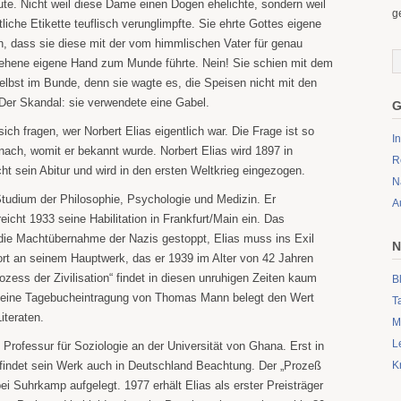
te. Nicht weil diese Dame einen Dogen ehelichte, sondern weil
g
tliche Etikette teuflisch verunglimpfte. Sie ehrte Gottes eigene
h, dass sie diese mit der vom himmlischen Vater für genau
ehene eigene Hand zum Munde führte. Nein! Sie schien mit dem
elbst im Bunde, denn sie wagte es, die Speisen nicht mit den
 Der Skandal: sie verwendete eine Gabel.
G
sich fragen, wer Norbert Elias eigentlich war. Die Frage ist so
I
anach, womit er bekannt wurde. Norbert Elias wird 1897 in
R
t sein Abitur und wird in den ersten Weltkrieg eingezogen.
N
Studium der Philosophie, Psychologie und Medizin. Er
A
eicht 1933 seine Habilitation in Frankfurt/Main ein. Das
 die Machtübernahme der Nazis gestoppt, Elias muss ins Exil
N
ort an seinem Hauptwerk, das er 1939 im Alter von 42 Jahren
rozess der Zivilisation“ findet in diesen unruhigen Zeiten kaum
B
h eine Tagebucheintragung von Thomas Mann belegt den Wert
T
Literaten.
M
L
e Professur für Soziologie an der Universität von Ghana. Erst in
 findet sein Werk auch in Deutschland Beachtung. Der „Prozeß
K
 bei Suhrkamp aufgelegt. 1977 erhält Elias als erster Preisträger