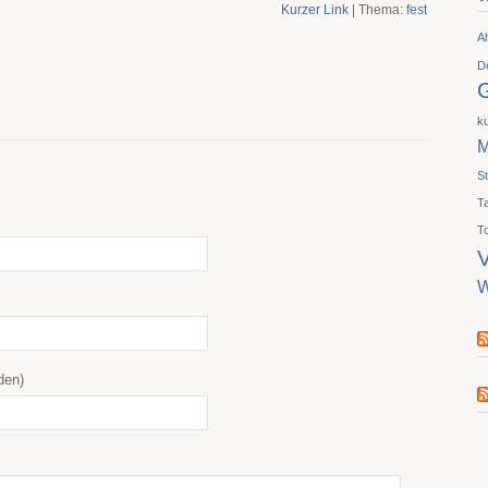
Kurzer Link
| Thema:
fest
Al
D
ku
M
S
T
T
V
W
den)