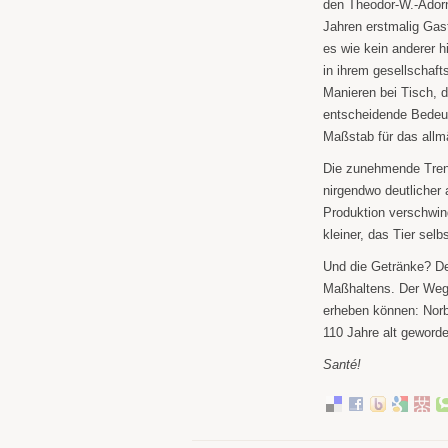
den Theodor-W.-Adorn
Jahren erstmalig Gas
es wie kein anderer h
in ihrem gesellschaf
Manieren bei Tisch, 
entscheidende Bedeut
Maßstab für das allm
Die zunehmende Trennu
nirgendwo deutlicher
Produktion verschwind
kleiner, das Tier selb
Und die Getränke? De
Maßhaltens. Der Weg 
erheben können: Norb
110 Jahre alt geword
Santé!