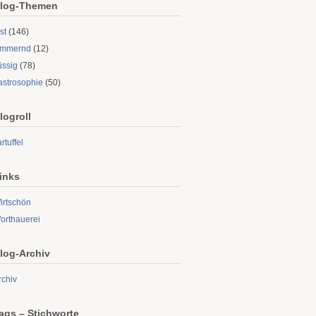
log-Themen
st
(146)
limmernd
(12)
üssig
(78)
astrosophie
(50)
logroll
rtuffel
inks
irtschön
orthauerei
log-Archiv
rchiv
ags – Stichworte