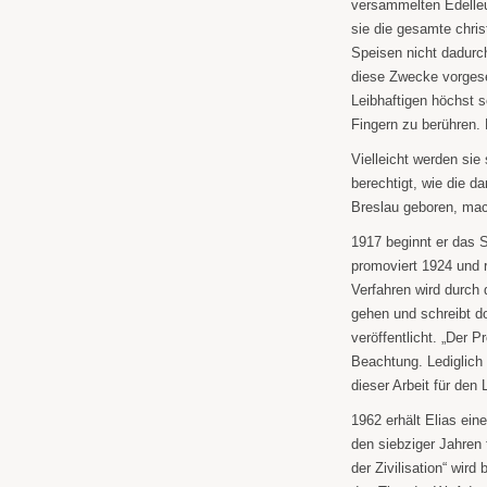
versammelten Edelleu
sie die gesamte chris
Speisen nicht dadurc
diese Zwecke vorges
Leibhaftigen höchst s
Fingern zu berühren.
Vielleicht werden sie 
berechtigt, wie die d
Breslau geboren, mach
1917 beginnt er das 
promoviert 1924 und r
Verfahren wird durch
gehen und schreibt d
veröffentlicht. „Der P
Beachtung. Lediglic
dieser Arbeit für den 
1962 erhält Elias ein
den siebziger Jahren
der Zivilisation“ wird