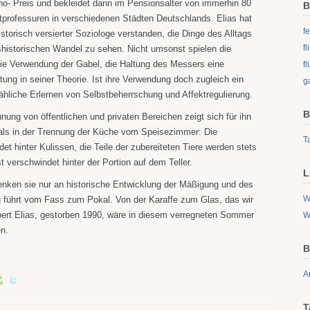
o- Preis und bekleidet dann im Pensionsalter von immerhin 80
B
tprofessuren in verschiedenen Städten Deutschlands. Elias hat
fe
istorisch versierter Soziologe verstanden, die Dinge des Alltags
f
tshistorischen Wandel zu sehen. Nicht umsonst spielen die
die Verwendung der Gabel, die Haltung des Messers eine
fl
ung in seiner Theorie. Ist ihre Verwendung doch zugleich ein
g
ähliche Erlernen von Selbstbeherrschung und Affektregulierung.
B
ng von öffentlichen und privaten Bereichen zeigt sich für ihn
 als in der Trennung der Küche vom Speisezimmer: Die
Ta
et hinter Kulissen, die Teile der zubereiteten Tiere werden stets
st verschwindet hinter der Portion auf dem Teller.
L
nken sie nur an historische Entwicklung der Mäßigung und des
W
führt vom Fass zum Pokal. Von der Karaffe zum Glas, das wir
ert Elias, gestorben 1990, wäre in diesem verregneten Sommer
W
en.
B
A
T