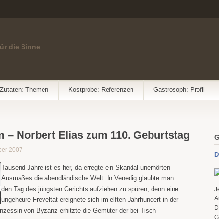
für die Sinne
Zutaten: Themen
Kostprobe: Referenzen
Gastrosoph: Profil
m – Norbert Elias zum 110. Geburtstag
G
ber 2007
D
Tausend Jahre ist es her, da erregte ein Skandal unerhörten
Ausmaßes die abendländische Welt. In Venedig glaubte man
den Tag des jüngsten Gerichts aufziehen zu spüren, denn eine
J
A
ungeheure Freveltat ereignete sich im elften Jahrhundert in der
D
inzessin von Byzanz erhitzte die Gemüter der bei Tisch
G