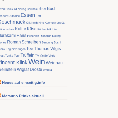
Bier
Buch
fred Biolek
AT-Verlag
Berlinale
Essen
essert
Dumaine
Fett
Geschmack
Gift
Keith
Kino
Kochuniversität
Kultur
Käse
linarisches
Küchentalk
Life
urakami
Paris
Puschkin
Richards
Rolling
Roman
Schreiben
tones
Sendung
Sushi
Tee
Thomas Vilgis
abak
Tag hinzufügen
Trüffeln
oast
Tonka
Tour
TV
Vanille
Vilgis
Wein
incent Klink
Weinbau
einstein
Wiglaf Droste
Wodka
Neues auf einseitig.info
Mercurio Drinks aktuell