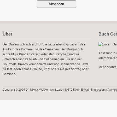
Über
Buch Gen
Der Gastrosoph schreibt für Sie Texte über das Essen, das
Gen
Trinken, das Kochen und das Genießen. Der Gastrosoph
Anstiftung z
schreibt für Kunden verschiedenster Branchen und für
interpretier
unterschiedlichste Print- und Onlinemedien. Für und mit
Gourmets. Kreativ komponierte und wohlschmeckende Texte
Mehr erfahren
für fast jeden Anlass. Online, Print oder Live (als Vortrag oder
Seminar).
Copyright © 2026 Dr. Nikolai Wojtko | wojtko.de | 50670 Köln |
E-Mail
|
Impressum
|
Anmeld