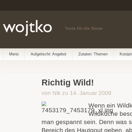
Texte für die Sinne
Menü
Aufgetischt: Angebot
Zutaten: Themen
Kostpr
Richtig Wild!
von Nik zu 14. Januar 2009
Wenn ein Wild
Wildküche besch
man gespannt sein. Denn was s
Bereich des Hautgout geben, a