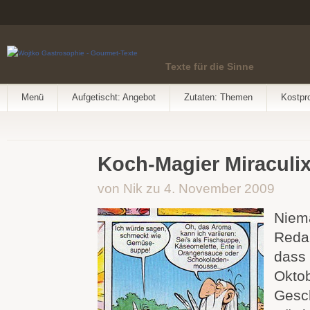
Texte für die Sinne
Menü
Aufgetischt: Angebot
Zutaten: Themen
Kostpr
Koch-Magier Miraculi
von Nik zu 4. November 2009
Niem
Redak
dass
Okto
Gesch