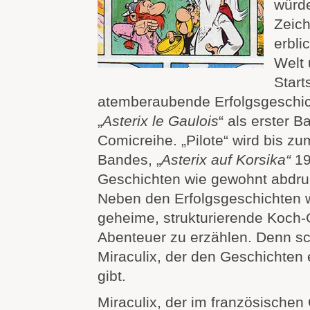
würde
Zeich
erbli
Welt 
Start
atemberaubende Erfolgsgeschic
„
Asterix le Gaulois
“ als erster 
Comicreihe. „Pilote“ wird bis z
Bandes, „
Asterix auf Korsika“
19
Geschichten wie gewohnt abdru
Neben den Erfolgsgeschichten wi
geheime, strukturierende Koch-
Abenteuer zu erzählen. Denn sch
Miraculix, der den Geschichten 
gibt.
Miraculix, der im französischen 