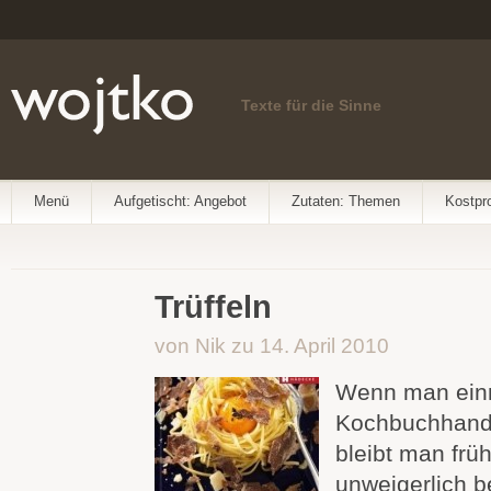
Texte für die Sinne
Menü
Aufgetischt: Angebot
Zutaten: Themen
Kostpr
Trüffeln
von Nik zu 14. April 2010
Wenn man einm
Kochbuchhandl
bleibt man frü
unweigerlich 