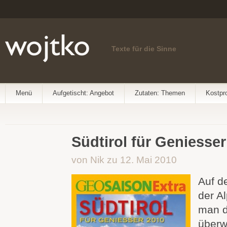
Texte für die Sinne
Menü
Aufgetischt: Angebot
Zutaten: Themen
Kostpr
Südtirol für Geniesser
von Nik zu 12. Mai 2010
Auf d
der A
man d
über