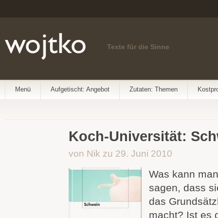
Texte für die Sinne
Menü
Aufgetischt: Angebot
Zutaten: Themen
Kostpr
Koch-Universität: Sc
von Nik zu 29. Juni 2010
Was kann man
sagen, dass s
das Grundsätzl
macht? Ist es 