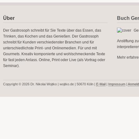
Über
Buch Gen
Der Gastrosoph schreibt für Sie Texte über das Essen, das
Gen
Trinken, das Kochen und das Genießen. Der Gastrosoph
Anstiftung z
schreibt für Kunden verschiedenster Branchen und für
interpretier
unterschiedlichste Print- und Onlinemedien. Für und mit
Gourmets. Kreativ komponierte und wohlschmeckende Texte
Mehr erfahren
für fast jeden Anlass. Online, Print oder Live (als Vortrag oder
Seminar).
Copyright © 2026 Dr. Nikolai Wojtko | wojtko.de | 50670 Köln |
E-Mail
|
Impressum
|
Anmeld