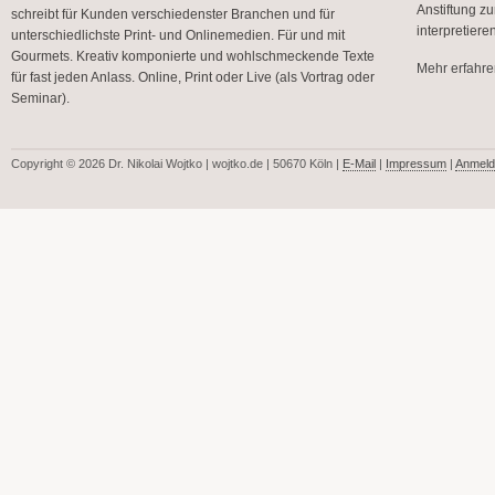
Anstiftung z
schreibt für Kunden verschiedenster Branchen und für
interpretier
unterschiedlichste Print- und Onlinemedien. Für und mit
Gourmets. Kreativ komponierte und wohlschmeckende Texte
Mehr erfahren
für fast jeden Anlass. Online, Print oder Live (als Vortrag oder
Seminar).
Copyright © 2026 Dr. Nikolai Wojtko | wojtko.de | 50670 Köln |
E-Mail
|
Impressum
|
Anmeld