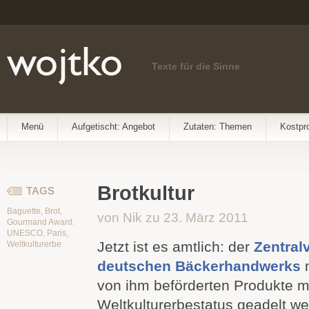
Texte für die Sinne
Menü
Aufgetischt: Angebot
Zutaten: Themen
Kostpr
Brotkultur
TAGS
Baguette
,
Brot
,
von Nik zu 23. März 2011
Gourmand Award.
UNESCO
,
Paris
,
Jetzt ist es amtlich: der
Zentral
Weltkulturerbe
deutschen Bäckerhandwerks
m
von ihm beförderten Produkte m
Weltkulturerbestatus geadelt w