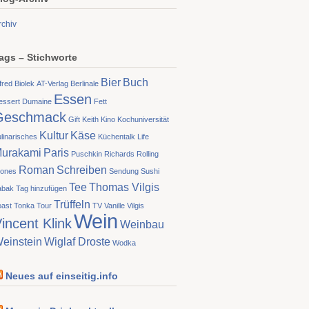
rchiv
ags – Stichworte
Bier
Buch
fred Biolek
AT-Verlag
Berlinale
Essen
essert
Dumaine
Fett
Geschmack
Gift
Keith
Kino
Kochuniversität
Kultur
Käse
linarisches
Küchentalk
Life
urakami
Paris
Puschkin
Richards
Rolling
Roman
Schreiben
tones
Sendung
Sushi
Tee
Thomas Vilgis
abak
Tag hinzufügen
Trüffeln
oast
Tonka
Tour
TV
Vanille
Vilgis
Wein
incent Klink
Weinbau
einstein
Wiglaf Droste
Wodka
Neues auf einseitig.info