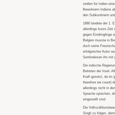
stellen für Indien ei
Bewohnern Indiens a
den Subkontinent und
1880 landete der 1. E
allerdings kurze Zeit
gegen Eindringlinge a
Belgien musste in Beg
duch seine Freunscha
erfolgreicher Autor w
Sentinelesen ihn mit g
Die indische Regierun
Betreten der Insel. Al
Kraft gesetzt, da im
therefore we count) d
allerdings nicht in de
Sprache sprechen, di
eingestellt sind.
Die Volkszählunsbeam
Singh zu folgen, denn