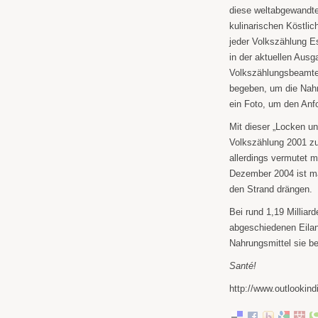
diese weltabgewandte
kulinarischen Köstlic
jeder Volkszählung E
in der aktuellen Aus
Volkszählungsbeamten
begeben, um die Nah
ein Foto, um den An
Mit dieser „Locken u
Volkszählung 2001 zu
allerdings vermutet 
Dezember 2004 ist ma
den Strand drängen.
Bei rund 1,19 Milliar
abgeschiedenen Eiland
Nahrungsmittel sie b
Santé!
http://www.outlookin