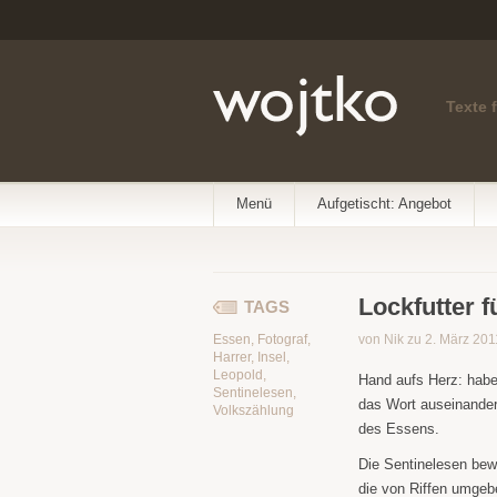
Texte 
Menü
Aufgetischt: Angebot
Lockfutter f
TAGS
Essen
,
Fotograf
,
von Nik zu 2. März 201
Harrer
,
Insel
,
Leopold
,
Hand aufs Herz: hab
Sentinelesen
,
das Wort auseinande
Volkszählung
des Essens.
Die Sentinelesen bew
die von Riffen umgeb