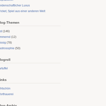
eidenschaftlicher Luxus
ricket, Spiel aus einer anderen Welt
log-Themen
st
(146)
limmernd
(12)
üssig
(78)
astrosophie
(50)
logroll
rtuffel
inks
irtschön
orthauerei
log-Archiv