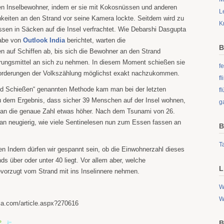
n Inselbewohner, indem er sie mit Kokosnüssen und anderen
L
hkeiten an den Strand vor seine Kamera lockte. Seitdem wird zu
K
ssen in Säcken auf die Insel verfrachtet. Wie Debarshi Dasgupta
gabe von
Outlook India
berichtet, warten die
B
 auf Schiffen ab, bis sich die Bewohner an den Strand
rungsmittel an sich zu nehmen. In diesem Moment schießen sie
fe
forderungen der Volkszählung möglichst exakt nachzukommen.
f
nd Schießen“ genannten Methode kam man bei der letzten
fl
 dem Ergebnis, dass sicher 39 Menschen auf der Insel wohnen,
g
man die genaue Zahl etwas höher. Nach dem Tsunami von 26.
n neugierig, wie viele Sentinelesen nun zum Essen fassen an
B
Ta
den Indern dürfen wir gespannt sein, ob die Einwohnerzahl dieses
s über oder unter 40 liegt. Vor allem aber, welche
L
evorzugt vom Strand mit ins Inselinnere nehmen.
W
W
dia.com/article.aspx?270616
B