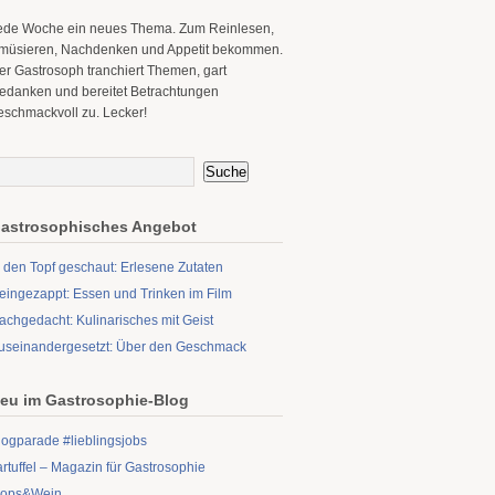
ede Woche ein neues Thema. Zum Reinlesen,
müsieren, Nachdenken und Appetit bekommen.
er Gastrosoph tranchiert Themen, gart
edanken und bereitet Betrachtungen
eschmackvoll zu. Lecker!
astrosophisches Angebot
n den Topf geschaut: Erlesene Zutaten
eingezappt: Essen und Trinken im Film
achgedacht: Kulinarisches mit Geist
useinandergesetzt: Über den Geschmack
eu im Gastrosophie-Blog
logparade #lieblingsjobs
artuffel – Magazin für Gastrosophie
ops&Wein