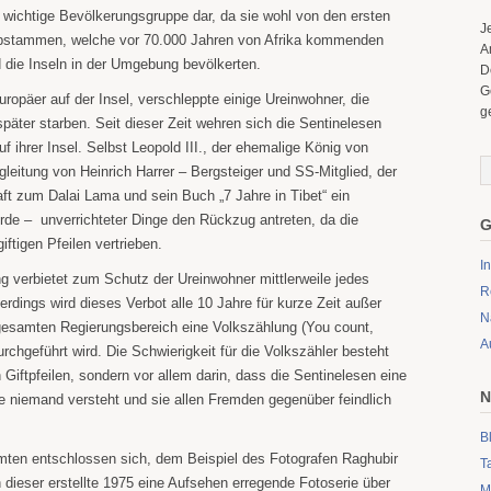
ne wichtige Bevölkerungsgruppe dar, da sie wohl von den ersten
J
bstammen, welche vor 70.000 Jahren von Afrika kommenden
A
 die Inseln in der Umgebung bevölkerten.
D
G
uropäer auf der Insel, verschleppte einige Ureinwohner, die
g
 später starben. Seit dieser Zeit wehren sich die Sentinelesen
uf ihrer Insel. Selbst Leopold III., der ehemalige König von
leitung von Heinrich Harrer – Bergsteiger und SS-Mitglied, der
ft zum Dalai Lama und sein Buch „7 Jahre in Tibet“ ein
urde – unverrichteter Dinge den Rückzug antreten, da die
G
iftigen Pfeilen vertrieben.
I
g verbietet zum Schutz der Ureinwohner mittlerweile jedes
R
lerdings wird dieses Verbot alle 10 Jahre für kurze Zeit außer
N
 gesamten Regierungsbereich eine Volkszählung (You count,
A
urchgeführt wird. Die Schwierigkeit für die Volkszähler besteht
n Giftpfeilen, sondern vor allem darin, dass die Sentinelesen eine
N
e niemand versteht und sie allen Fremden gegenüber feindlich
B
ten entschlossen sich, dem Beispiel des Fotografen Raghubir
T
 dieser erstellte 1975 eine Aufsehen erregende Fotoserie über
M