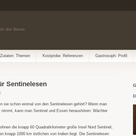
für die Sinne
Zutaten: Themen
Kostprobe: Referenzen
Gastrosoph: Profil
ür Sentinelesen
G
1
D
en sie schon einmal von den Sentinelesen gehört? Wenn man
r nimmt, kann man Sentinel und Essen heraushören: Wächter
ohnen die knapp 60 Quadratkilometer große Insel Nord Sentinel,
en knapp 1000 km östlichen von Indien liegt. Die Sentinelesen