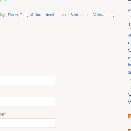
A
Tags:
Essen
,
Fotograf
,
Harrer
,
Insel
,
Leopold
,
Sentinelesen
,
Volkszählung
T
Al
D
ku
M
S
T
T
V
W
den)