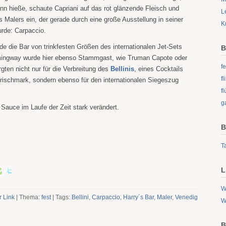
nn hieße, schaute Capriani auf das rot glänzende Fleisch und
L
 Malers ein, der gerade durch eine große Ausstellung in seiner
K
urde: Carpaccio.
de die Bar von trinkfesten Größen des internationalen Jet-Sets
B
mingway wurde hier ebenso Stammgast, wie Truman Capote oder
fe
gten nicht nur für die Verbreitung des
Bellinis
, eines Cocktails
f
rischmark, sondern ebenso für den internationalen Siegeszug
fl
g
Sauce im Laufe der Zeit stark verändert.
B
Ta
L
W
r Link
| Thema:
fest
| Tags:
Bellini
,
Carpaccio
,
Harry´s Bar
,
Maler
,
Venedig
W
B