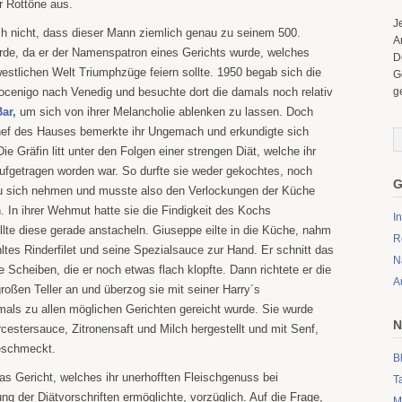
r Rottöne aus.
J
h nicht, dass dieser Mann ziemlich genau zu seinem 500.
A
rde, da er der Namenspatron eines Gerichts wurde, welches
D
westlichen Welt Triumphzüge feiern sollte.
1950 begab sich die
G
ocenigo nach Venedig und besuchte dort die damals noch relativ
g
ar,
um sich von ihrer Melancholie ablenken zu lassen. Doch
hef des Hauses bemerkte ihr Ungemach und erkundigte sich
e Gräfin litt unter den Folgen einer strengen Diät, welche ihr
ufgetragen worden war. So durfte sie weder gekochtes, noch
G
zu sich nehmen und musste also den Verlockungen der Küche
 In ihrer Wehmut hatte sie die Findigkeit des Kochs
I
llte diese gerade anstacheln. Giuseppe eilte in die Küche, nahm
R
ltes Rinderfilet und seine Spezialsauce zur Hand. Er schnitt das
N
 Scheiben, die er noch etwas flach klopfte. Dann richtete er die
A
oßen Teller an und überzog sie mit seiner Harry´s
mals zu allen möglichen Gerichten gereicht wurde. Sie wurde
N
estersauce, Zitronensaft und Milch hergestellt und mit Senf,
eschmeckt.
B
as Gericht, welches ihr unerhofften Fleischgenuss bei
T
ung der Diätvorschriften ermöglichte, vorzüglich. Auf die Frage,
M