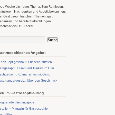
ede Woche ein neues Thema. Zum Reinlesen,
müsieren, Nachdenken und Appetit bekommen.
er Gastrosoph tranchiert Themen, gart
edanken und bereitet Betrachtungen
eschmackvoll zu. Lecker!
astrosophisches Angebot
n den Topf geschaut: Erlesene Zutaten
eingezappt: Essen und Trinken im Film
achgedacht: Kulinarisches mit Geist
useinandergesetzt: Über den Geschmack
eu im Gastrosophie-Blog
logparade #lieblingsjobs
artuffel – Magazin für Gastrosophie
ops&Wein