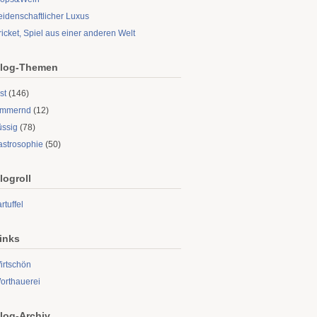
eidenschaftlicher Luxus
ricket, Spiel aus einer anderen Welt
log-Themen
st
(146)
limmernd
(12)
üssig
(78)
astrosophie
(50)
logroll
rtuffel
inks
irtschön
orthauerei
log-Archiv