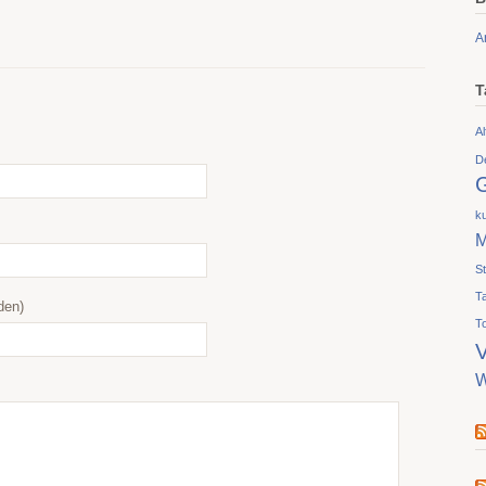
A
T
Al
D
ku
M
S
T
den)
T
V
W