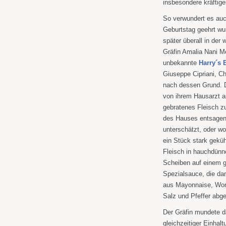
insbesondere kräftige
So verwundert es auc
Geburtstag geehrt wu
später überall in der 
Gräfin Amalia Nani M
unbekannte
Harry´s B
Giuseppe Cipriani, C
nach dessen Grund. Di
von ihrem Hausarzt a
gebratenes Fleisch 
des Hauses entsagen.
unterschätzt, oder wo
ein Stück stark geküh
Fleisch in hauchdünne
Scheiben auf einem gr
Spezialsauce, die da
aus Mayonnaise, Worc
Salz und Pfeffer abg
Der Gräfin mundete d
gleichzeitiger Einhalt