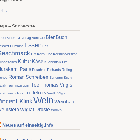
rchiv
ags – Stichworte
Bier
Buch
fred Biolek
AT-Verlag
Berlinale
Essen
essert
Dumaine
Fett
Geschmack
Gift
Keith
Kino
Kochuniversität
Kultur
Käse
linarisches
Küchentalk
Life
urakami
Paris
Puschkin
Richards
Rolling
Roman
Schreiben
tones
Sendung
Sushi
Tee
Thomas Vilgis
abak
Tag hinzufügen
Trüffeln
oast
Tonka
Tour
TV
Vanille
Vilgis
Wein
incent Klink
Weinbau
einstein
Wiglaf Droste
Wodka
Neues auf einseitig.info