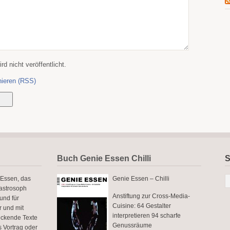
d nicht veröffentlicht.
ieren (RSS)
Buch Genie Essen Chilli
S
 Essen, das
Genie Essen – Chilli
astrosoph
Anstiftung zur Cross-Media-
und für
Cuisine: 64 Gestalter
r und mit
interpretieren 94 scharfe
eckende Texte
Genussräume
ls Vortrag oder