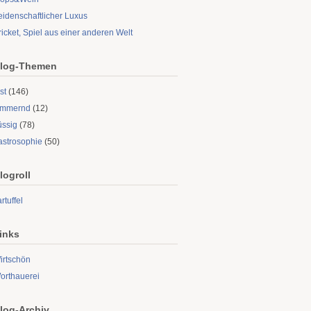
eidenschaftlicher Luxus
ricket, Spiel aus einer anderen Welt
log-Themen
st
(146)
limmernd
(12)
üssig
(78)
astrosophie
(50)
logroll
rtuffel
inks
irtschön
orthauerei
log-Archiv