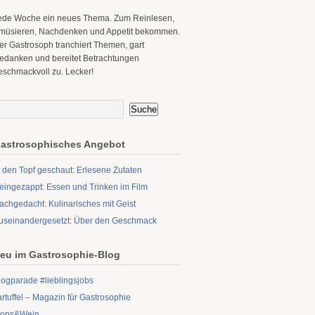
ede Woche ein neues Thema. Zum Reinlesen,
müsieren, Nachdenken und Appetit bekommen.
er Gastrosoph tranchiert Themen, gart
edanken und bereitet Betrachtungen
eschmackvoll zu. Lecker!
astrosophisches Angebot
n den Topf geschaut: Erlesene Zutaten
eingezappt: Essen und Trinken im Film
achgedacht: Kulinarisches mit Geist
useinandergesetzt: Über den Geschmack
eu im Gastrosophie-Blog
logparade #lieblingsjobs
artuffel – Magazin für Gastrosophie
ops&Wein