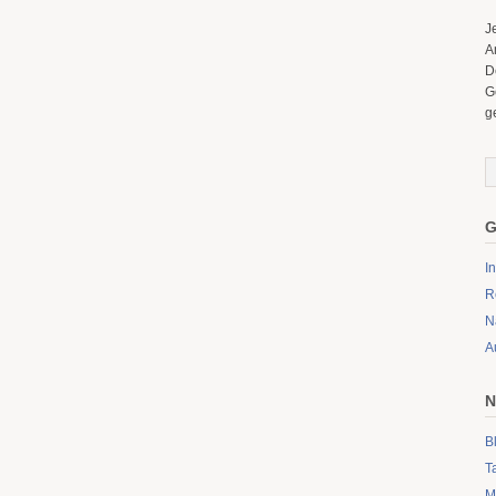
J
A
D
G
g
G
I
R
N
A
N
B
T
M