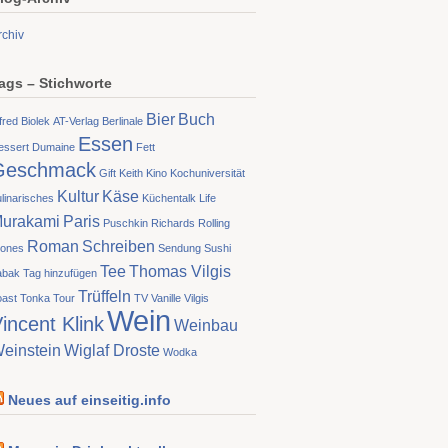
rchiv
ags – Stichworte
Bier
Buch
fred Biolek
AT-Verlag
Berlinale
Essen
essert
Dumaine
Fett
Geschmack
Gift
Keith
Kino
Kochuniversität
Kultur
Käse
linarisches
Küchentalk
Life
urakami
Paris
Puschkin
Richards
Rolling
Roman
Schreiben
tones
Sendung
Sushi
Tee
Thomas Vilgis
abak
Tag hinzufügen
Trüffeln
oast
Tonka
Tour
TV
Vanille
Vilgis
Wein
incent Klink
Weinbau
einstein
Wiglaf Droste
Wodka
Neues auf einseitig.info