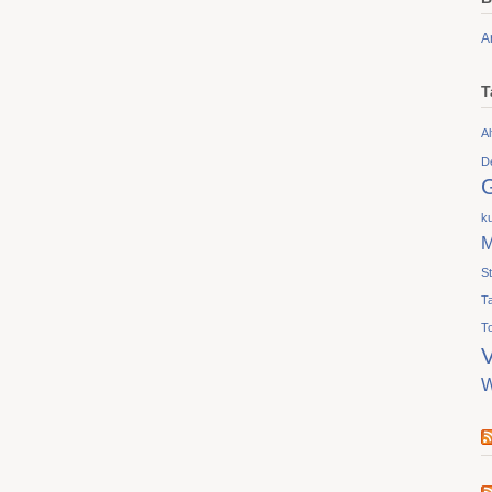
A
T
Al
D
ku
M
S
T
T
V
W