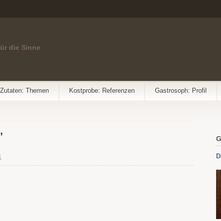
für die Sinne
Zutaten: Themen
Kostprobe: Referenzen
Gastrosoph: Profil
’
G
D
1