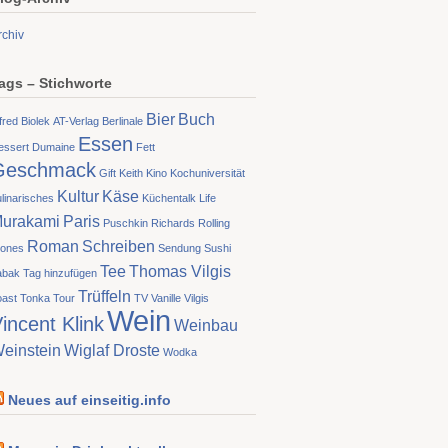
rchiv
ags – Stichworte
Bier
Buch
fred Biolek
AT-Verlag
Berlinale
Essen
essert
Dumaine
Fett
Geschmack
Gift
Keith
Kino
Kochuniversität
Kultur
Käse
linarisches
Küchentalk
Life
urakami
Paris
Puschkin
Richards
Rolling
Roman
Schreiben
tones
Sendung
Sushi
Tee
Thomas Vilgis
abak
Tag hinzufügen
Trüffeln
oast
Tonka
Tour
TV
Vanille
Vilgis
Wein
incent Klink
Weinbau
einstein
Wiglaf Droste
Wodka
Neues auf einseitig.info