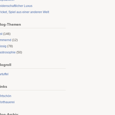
eidenschaftlicher Luxus
ricket, Spiel aus einer anderen Welt
log-Themen
st
(146)
limmernd
(12)
üssig
(78)
astrosophie
(50)
logroll
rtuffel
inks
irtschön
orthauerei
log-Archiv