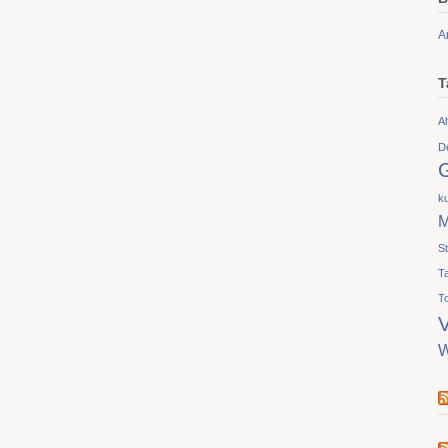
A
T
Al
D
ku
M
S
T
T
V
W