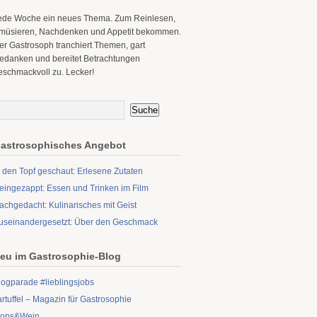
ede Woche ein neues Thema. Zum Reinlesen,
müsieren, Nachdenken und Appetit bekommen.
er Gastrosoph tranchiert Themen, gart
edanken und bereitet Betrachtungen
eschmackvoll zu. Lecker!
astrosophisches Angebot
n den Topf geschaut: Erlesene Zutaten
eingezappt: Essen und Trinken im Film
achgedacht: Kulinarisches mit Geist
useinandergesetzt: Über den Geschmack
eu im Gastrosophie-Blog
logparade #lieblingsjobs
artuffel – Magazin für Gastrosophie
ops&Wein