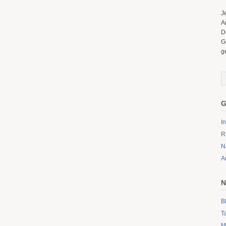
J
A
D
G
g
G
I
R
N
A
N
B
T
M