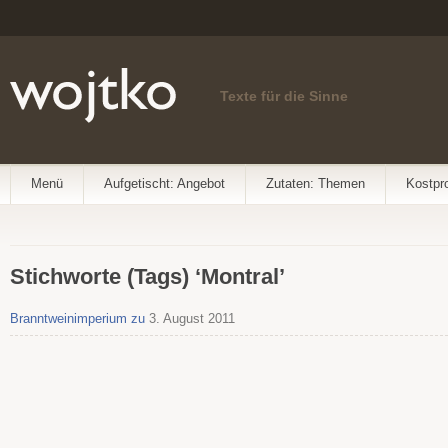
Texte für die Sinne
Menü
Aufgetischt: Angebot
Zutaten: Themen
Kostpr
Stichworte (Tags) ‘Montral’
Branntweinimperium zu
3. August 2011