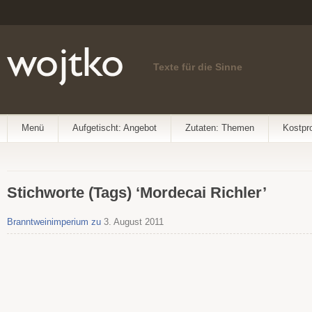
Texte für die Sinne
Menü
Aufgetischt: Angebot
Zutaten: Themen
Kostpr
Stichworte (Tags) ‘Mordecai Richler’
Branntweinimperium zu
3. August 2011