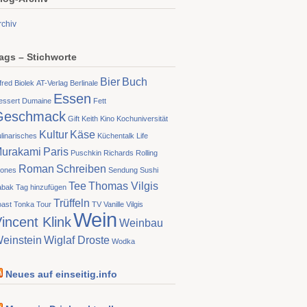
rchiv
ags – Stichworte
Bier
Buch
fred Biolek
AT-Verlag
Berlinale
Essen
essert
Dumaine
Fett
Geschmack
Gift
Keith
Kino
Kochuniversität
Kultur
Käse
linarisches
Küchentalk
Life
urakami
Paris
Puschkin
Richards
Rolling
Roman
Schreiben
tones
Sendung
Sushi
Tee
Thomas Vilgis
abak
Tag hinzufügen
Trüffeln
oast
Tonka
Tour
TV
Vanille
Vilgis
Wein
incent Klink
Weinbau
einstein
Wiglaf Droste
Wodka
Neues auf einseitig.info