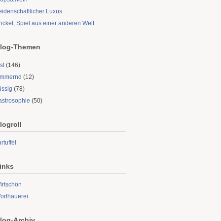
eidenschaftlicher Luxus
ricket, Spiel aus einer anderen Welt
log-Themen
st
(146)
limmernd
(12)
üssig
(78)
astrosophie
(50)
logroll
rtuffel
inks
irtschön
orthauerei
log-Archiv