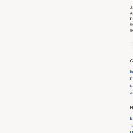
J
A
D
G
g
G
I
R
N
A
N
B
T
M