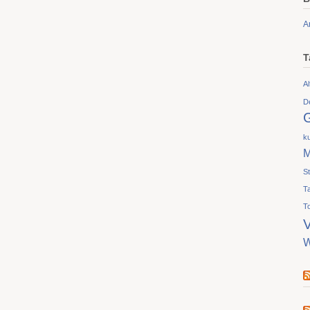
A
T
Al
D
ku
M
S
T
T
V
W