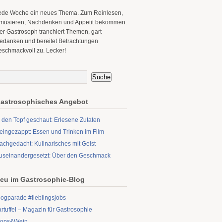
ede Woche ein neues Thema. Zum Reinlesen,
müsieren, Nachdenken und Appetit bekommen.
er Gastrosoph tranchiert Themen, gart
edanken und bereitet Betrachtungen
eschmackvoll zu. Lecker!
astrosophisches Angebot
n den Topf geschaut: Erlesene Zutaten
eingezappt: Essen und Trinken im Film
achgedacht: Kulinarisches mit Geist
useinandergesetzt: Über den Geschmack
eu im Gastrosophie-Blog
logparade #lieblingsjobs
artuffel – Magazin für Gastrosophie
ops&Wein