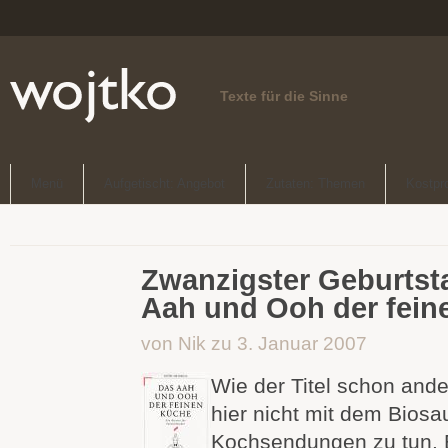
Texte für die Sinne
Menü
Aufgetischt: Angebot
Zutaten: Themen
Kostpr
Zwanzigster Geburtst
Aah und Ooh der fein
von Nik zu 3. Januar 2007
Wie der Titel schon ande
hier nicht mit dem Biosa
Kochsendungen zu tun. E