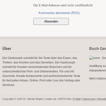
Die E-Mail-Adresse wird nicht veröffentlicht.
Kommentar abonnieren (RSS)
Über
Buch Gen
Der Gastrosoph schreibt für Sie Texte über das Essen, das
Gen
Trinken, das Kochen und das Genießen. Der Gastrosoph
Anstiftung z
schreibt für Kunden verschiedenster Branchen und für
interpretier
unterschiedlichste Print- und Onlinemedien. Für und mit
Gourmets. Kreativ komponierte und wohlschmeckende Texte
Mehr erfahren
für fast jeden Anlass. Online, Print oder Live (als Vortrag oder
Seminar).
Copyright © 2026 Dr. Nikolai Wojtko | wojtko.de | 50670 Köln |
E-Mail
|
Impressum
|
Anmeld