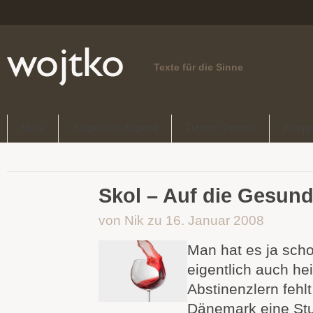
Texte für die Sinne
Menü
Aufgetischt: Angebot
Zutaten: Themen
Kostpr
Skol – Auf die Gesund
von Nik zu 16. Januar 2008
Man hat es ja sch
eigentlich auch he
Abstinenzlern fehlt 
Dänemark eine Stu