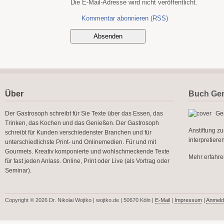
Die E-Mail-Adresse wird nicht veröffentlicht.
Kommentar abonnieren (RSS)
Über
Buch Gen
Der Gastrosoph schreibt für Sie Texte über das Essen, das
Gen
Trinken, das Kochen und das Genießen. Der Gastrosoph
Anstiftung z
schreibt für Kunden verschiedenster Branchen und für
interpretier
unterschiedlichste Print- und Onlinemedien. Für und mit
Gourmets. Kreativ komponierte und wohlschmeckende Texte
Mehr erfahren
für fast jeden Anlass. Online, Print oder Live (als Vortrag oder
Seminar).
Copyright © 2026 Dr. Nikolai Wojtko | wojtko.de | 50670 Köln |
E-Mail
|
Impressum
|
Anmeld