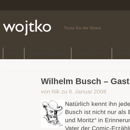
Texte für die Sinne
Menü
Aufgetischt: Angebot
Zutaten: Themen
Kostpr
Wilhelm Busch – Gast
von Nik zu 9. Januar 2008
Natürlich kennt ihn jed
Busch ist nicht nur als
und Moritz“ in Erinnerun
Vater der Comic-Erzähl