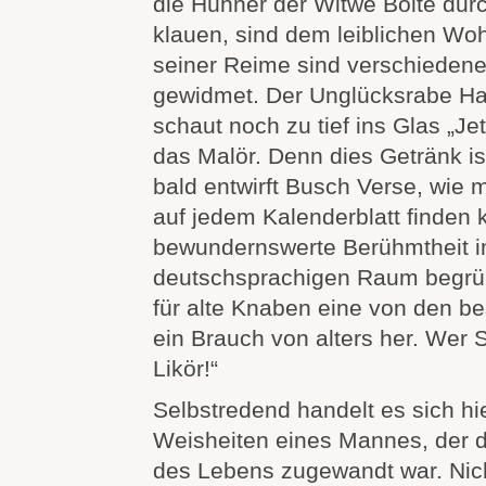
die Hühner der Witwe Bolte du
klauen, sind dem leiblichen Woh
seiner Reime sind verschieden
gewidmet. Der Unglücksrabe H
schaut noch zu tief ins Glas „Je
das Malör. Denn dies Getränk is
bald entwirft Busch Verse, wie m
auf jedem Kalenderblatt finden 
bewundernswerte Berühmtheit 
deutschsprachigen Raum begrün
für alte Knaben eine von den be
ein Brauch von alters her. Wer 
Likör!“
Selbstredend handelt es sich hi
Weisheiten eines Mannes, der d
des Lebens zugewandt war. Nic