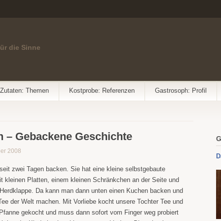
für die Sinne
Zutaten: Themen
Kostprobe: Referenzen
Gastrosoph: Profil
en – Gebackene Geschichte
G
ber 2008
D
seit zwei Tagen backen. Sie hat eine kleine selbstgebaute
kleinen Platten, einem kleinen Schränkchen an der Seite und
n Herdklappe. Da kann man dann unten einen Kuchen backen und
Tee der Welt machen. Mit Vorliebe kocht unsere Tochter Tee und
r Pfanne gekocht und muss dann sofort vom Finger weg probiert