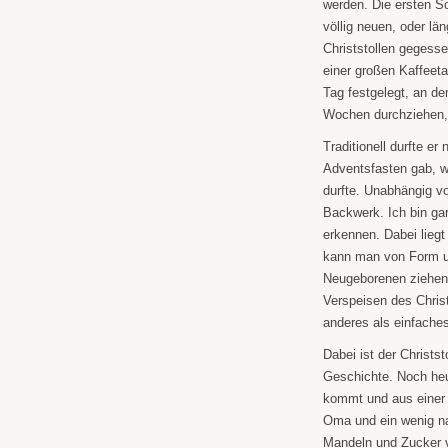
werden. Die ersten Sc
völlig neuen, oder lä
Christstollen gegess
einer großen Kaffeet
Tag festgelegt, an d
Wochen durchziehen, 
Traditionell durfte e
Adventsfasten gab, w
durfte. Unabhängig vo
Backwerk. Ich bin ga
erkennen. Dabei liegt
kann man von Form un
Neugeborenen ziehen.
Verspeisen des Christ
anderes als einfache
Dabei ist der Christs
Geschichte. Noch heu
kommt und aus einer P
Oma und ein wenig nac
Mandeln und Zucker 