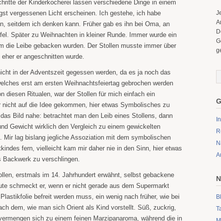
hritte der Kinderkocherei lassen verschiedene Dinge in einem
ngst vergessenen Licht erscheinen. Ich gestehe, ich habe
J
A
en, seitdem ich denken kann. Früher gab es ihn bei Oma, an
D
afel. Später zu Weihnachten in kleiner Runde. Immer wurde ein
G
em die Leibe gebacken wurden. Der Stollen musste immer über
g
eher er angeschnitten wurde.
r nicht in der Adventszeit gegessen werden, da es ja noch das
elches erst am ersten Weihnachtsfeiertag gebrochen werden
n diesen Ritualen, war der Stollen für mich einfach ein
G
r nicht auf die Idee gekommen, hier etwas Symbolisches zu
 das Bild nahe: betrachtet man den Leib eines Stollens, dann
I
d Gewicht wirklich den Vergleich zu einem gewickelten
R
 Mir lag bislang jegliche Assoziation mit dem symbolischen
N
kindes fern, vielleicht kam mir daher nie in den Sinn, hier etwas
A
s Backwerk zu verschlingen.
tollen, erstmals im 14. Jahrhundert erwähnt, selbst gebackene
N
te schmeckt er, wenn er nicht gerade aus dem Supermarkt
lastikfolie befreit werden muss, ein wenig nach früher, wie bei
B
h dem, wie man sich Orient als Kind vorstellt. Süß, zuckrig,
T
vermengen sich zu einem feinen Marzipanaroma, während die in
M