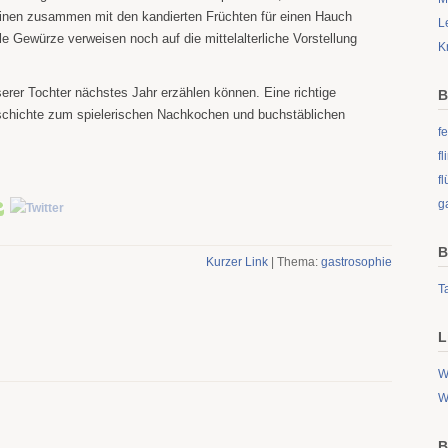
inen zusammen mit den kandierten Früchten für einen Hauch
L
le Gewürze verweisen noch auf die mittelalterliche Vorstellung
K
serer Tochter nächstes Jahr erzählen können. Eine richtige
B
schichte zum spielerischen Nachkochen und buchstäblichen
fe
f
fl
g
B
Kurzer Link
| Thema:
gastrosophie
Ta
L
W
W
B