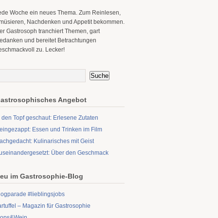
ede Woche ein neues Thema. Zum Reinlesen,
müsieren, Nachdenken und Appetit bekommen.
er Gastrosoph tranchiert Themen, gart
edanken und bereitet Betrachtungen
eschmackvoll zu. Lecker!
astrosophisches Angebot
n den Topf geschaut: Erlesene Zutaten
eingezappt: Essen und Trinken im Film
achgedacht: Kulinarisches mit Geist
useinandergesetzt: Über den Geschmack
eu im Gastrosophie-Blog
logparade #lieblingsjobs
artuffel – Magazin für Gastrosophie
ops&Wein