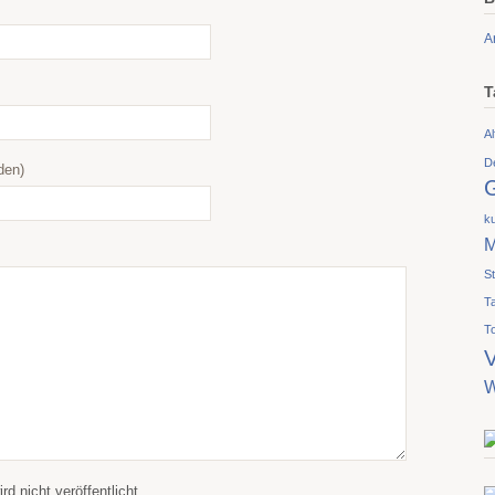
A
T
Al
D
den)
ku
M
S
T
T
V
W
d nicht veröffentlicht.