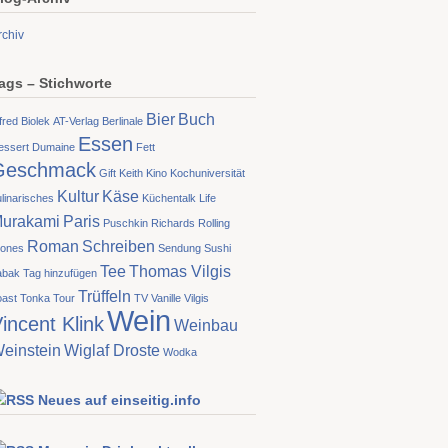
rchiv
ags – Stichworte
Bier
Buch
fred Biolek
AT-Verlag
Berlinale
Essen
essert
Dumaine
Fett
Geschmack
Gift
Keith
Kino
Kochuniversität
Kultur
Käse
linarisches
Küchentalk
Life
urakami
Paris
Puschkin
Richards
Rolling
Roman
Schreiben
tones
Sendung
Sushi
Tee
Thomas Vilgis
abak
Tag hinzufügen
Trüffeln
oast
Tonka
Tour
TV
Vanille
Vilgis
Wein
incent Klink
Weinbau
einstein
Wiglaf Droste
Wodka
Neues auf einseitig.info