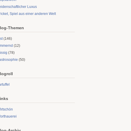
eidenschaftlicher Luxus
ricket, Spiel aus einer anderen Welt
log-Themen
st
(146)
limmernd
(12)
üssig
(78)
astrosophie
(50)
logroll
rtuffel
inks
irtschön
orthauerei
log-Archiv