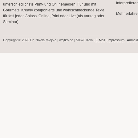
interpretier
unterschiedlichste Print- und Onlinemedien. Für und mit
Gourmets. Kreativ komponierte und wohlschmeckende Texte
Mehr erfahren
für fast jeden Anlass. Online, Print oder Live (als Vortrag oder
Seminar).
Copyright © 2026 Dr. Nikolai Wojtko | wojtko.de | 50670 Köln |
E-Mail
|
Impressum
|
Anmeld