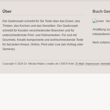
Über
Buch Gen
Der Gastrosoph schreibt für Sie Texte über das Essen, das
Gen
Trinken, das Kochen und das Genießen. Der Gastrosoph
Anstiftung z
schreibt für Kunden verschiedenster Branchen und für
interpretier
unterschiedlichste Print- und Onlinemedien. Für und mit
Gourmets. Kreativ komponierte und wohlschmeckende Texte
Mehr erfahren
für fast jeden Anlass. Online, Print oder Live (als Vortrag oder
Seminar).
Copyright © 2026 Dr. Nikolai Wojtko | wojtko.de | 50670 Köln |
E-Mail
|
Impressum
|
Anmeld