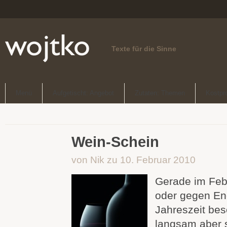
Texte für die Sinne
Menü
Aufgetischt: Angebot
Zutaten: Themen
Kostpr
Wein-Schein
von Nik zu 10. Februar 2010
Gerade im Feb
oder gegen En
Jahreszeit bes
langsam aber s