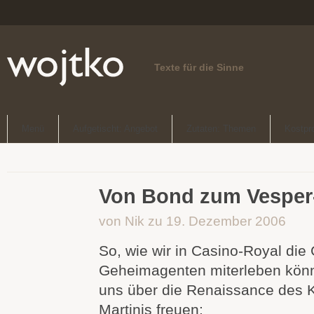
Texte für die Sinne
Menü
Aufgetischt: Angebot
Zutaten: Themen
Kostpr
Von Bond zum Vesper-
von Nik zu 19. Dezember 2006
So, wie wir in Casino-Royal die
Geheimagenten miterleben könn
uns über die Renaissance des K
Martinis freuen: