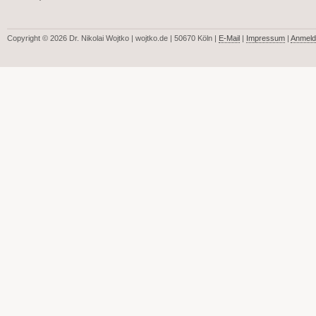
Copyright © 2026 Dr. Nikolai Wojtko | wojtko.de | 50670 Köln |
E-Mail
|
Impressum
|
Anmeld